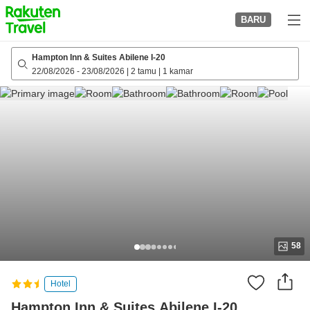
to
BARU
top
page
Hampton Inn & Suites Abilene I-20
22/08/2026
-
23/08/2026
|
2 tamu
|
1 kamar
58
Hotel
Hampton Inn & Suites Abilene I-20