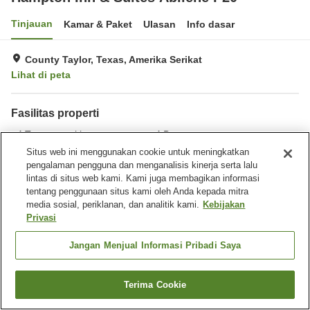
Tinjauan
Kamar & Paket
Ulasan
Info dasar
County Taylor, Texas, Amerika Serikat
Lihat di peta
Fasilitas properti
Tempat parkir
Bar
Benar-benar bebas rokok
Laundry
Situs web ini menggunakan cookie untuk meningkatkan
pengalaman pengguna dan menganalisis kinerja serta lalu
lintas di situs web kami. Kami juga membagikan informasi
Beranda
Amerika Serikat
Texas
County Taylor
tentang penggunaan situs kami oleh Anda kepada mitra
Hampton Inn & Suites Abilene I-20
media sosial, periklanan, dan analitik kami.
Kebijakan
Privasi
Jangan Menjual Informasi Pribadi Saya
Terima Cookie
Cari kamar