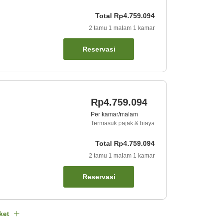
Total
Rp4.759.094
2
tamu
1
malam
1
kamar
Reservasi
Rp4.759.094
Per kamar/malam
Termasuk pajak & biaya
Total
Rp4.759.094
2
tamu
1
malam
1
kamar
Reservasi
ket