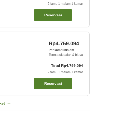
2
tamu
1
malam
1
kamar
Reservasi
Rp4.759.094
Per kamar/malam
Termasuk pajak & biaya
Total
Rp4.759.094
2
tamu
1
malam
1
kamar
Reservasi
ket