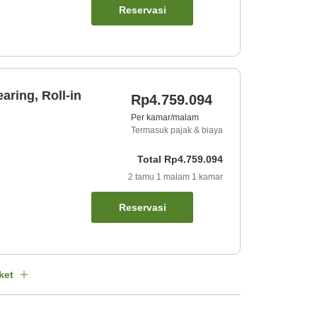
Reservasi
aring, Roll-in
Rp4.759.094
Per kamar/malam
Termasuk pajak & biaya
Total
Rp4.759.094
2
tamu
1
malam
1
kamar
Reservasi
ket