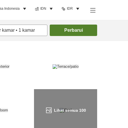
sa Indonesia
IDN
IDR
Cari kamar
r kamar
•
1
kamar
Perbarui
Lihat semua
100