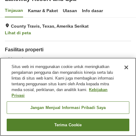
Tinjauan
Kamar & Paket
Ulasan
Info dasar
County Travis, Texas, Amerika Serikat
Lihat di peta
Fasilitas properti
Laundry
Situs web ini menggunakan cookie untuk meningkatkan
pengalaman pengguna dan menganalisis kinerja serta lalu
Beranda
Amerika Serikat
Texas
County Travis
lintas di situs web kami. Kami juga membagikan informasi
Lakeway Resort and Spa
tentang penggunaan situs kami oleh Anda kepada mitra
media sosial, periklanan, dan analitik kami.
Kebijakan
Privasi
Jangan Menjual Informasi Pribadi Saya
Terima Cookie
Cari kamar