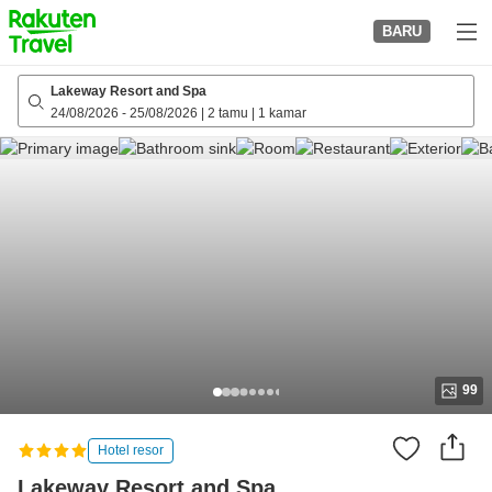
to
BARU
top
page
Lakeway Resort and Spa
24/08/2026
-
25/08/2026
|
2 tamu
|
1 kamar
99
Hotel resor
Lakeway Resort and Spa