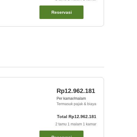
Reservasi
Rp12.962.181
Per kamar/malam
Termasuk pajak & biaya
Total
Rp12.962.181
2
tamu
1
malam
1
kamar