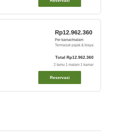
Reservasi
Rp12.962.360
Per kamar/malam
Termasuk pajak & biaya
Total
Rp12.962.360
2
tamu
1
malam
1
kamar
Reservasi