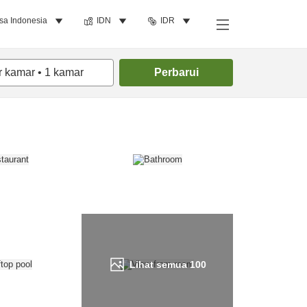
sa Indonesia
IDN
IDR
Cari kamar
r kamar
•
1
kamar
Perbarui
Lihat semua
100