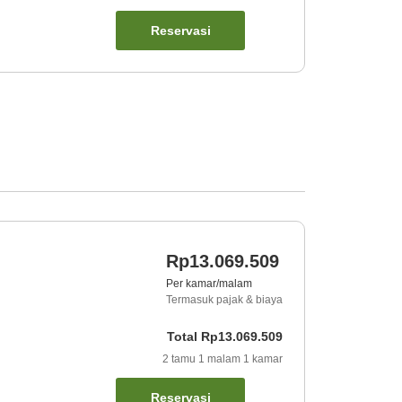
Reservasi
Rp13.069.509
Per kamar/malam
Termasuk pajak & biaya
Total
Rp13.069.509
2
tamu
1
malam
1
kamar
Reservasi