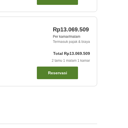
Rp13.069.509
Per kamar/malam
Termasuk pajak & biaya
Total
Rp13.069.509
2
tamu
1
malam
1
kamar
Reservasi