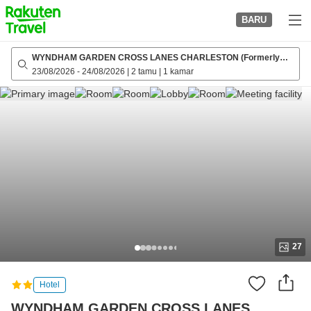
to
BARU
top
page
WYNDHAM GARDEN CROSS LANES CHARLESTON (Formerly
Comfort Inn)
23/08/2026
-
24/08/2026
|
2 tamu
|
1 kamar
27
Hotel
WYNDHAM GARDEN CROSS LANES