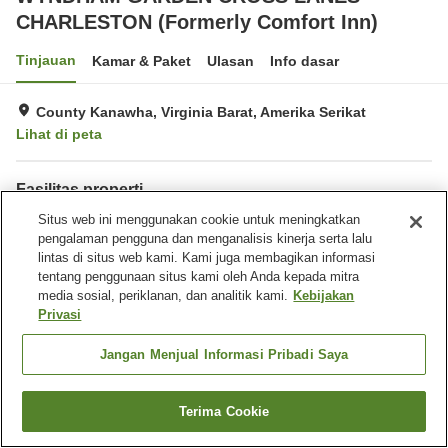
CHARLESTON (Formerly Comfort Inn)
Tinjauan
Kamar & Paket
Ulasan
Info dasar
County Kanawha, Virginia Barat, Amerika Serikat
Lihat di peta
Fasilitas properti
Restoran
Situs web ini menggunakan cookie untuk meningkatkan
Laundry
pengalaman pengguna dan menganalisis kinerja serta lalu
Kolam renang luar ruangan
Kolam renang dalam
lintas di situs web kami. Kami juga membagikan informasi
ruangan
tentang penggunaan situs kami oleh Anda kepada mitra
media sosial, periklanan, dan analitik kami.
Kebijakan
Beranda
Amerika Serikat
Virginia Barat
County Kanawha
Privasi
WYNDHAM GARDEN CROSS LANES CHARLESTON (Formerly Comfort
Inn)
Jangan Menjual Informasi Pribadi Saya
Terima Cookie
Cari kamar