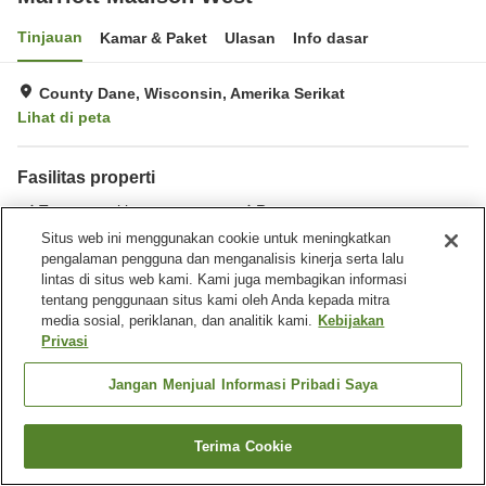
Tinjauan
Kamar & Paket
Ulasan
Info dasar
County Dane, Wisconsin, Amerika Serikat
Lihat di peta
Fasilitas properti
Tempat parkir
Restoran
Bar
Benar-benar bebas rokok
Situs web ini menggunakan cookie untuk meningkatkan
pengalaman pengguna dan menganalisis kinerja serta lalu
lintas di situs web kami. Kami juga membagikan informasi
Beranda
Amerika Serikat
Wisconsin
County Dane
tentang penggunaan situs kami oleh Anda kepada mitra
Marriott Madison West
media sosial, periklanan, dan analitik kami.
Kebijakan
Privasi
Jangan Menjual Informasi Pribadi Saya
Terima Cookie
Cari kamar