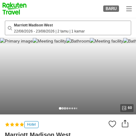
to
BARU
top
page
Marriott Madison West
22/08/2026
-
23/08/2026
|
2 tamu
|
1 kamar
60
Hotel
Marriott Madison West