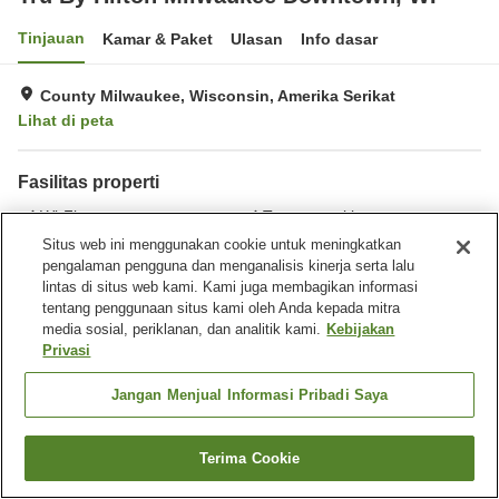
Tinjauan
Kamar & Paket
Ulasan
Info dasar
County Milwaukee, Wisconsin, Amerika Serikat
Lihat di peta
Fasilitas properti
Wi-Fi
Tempat parkir
Restoran
Laundry
Situs web ini menggunakan cookie untuk meningkatkan
pengalaman pengguna dan menganalisis kinerja serta lalu
lintas di situs web kami. Kami juga membagikan informasi
Beranda
Amerika Serikat
Wisconsin
County Milwaukee
tentang penggunaan situs kami oleh Anda kepada mitra
Tru By Hilton Milwaukee Downtown, WI
media sosial, periklanan, dan analitik kami.
Kebijakan
Privasi
Jangan Menjual Informasi Pribadi Saya
Terima Cookie
Cari kamar