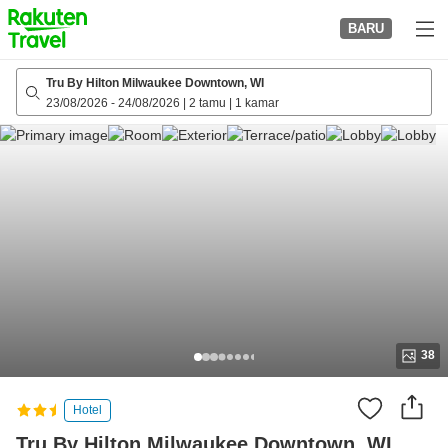
to
BARU
top
page
Tru By Hilton Milwaukee Downtown, WI
23/08/2026
-
24/08/2026
|
2 tamu
|
1 kamar
38
Hotel
Tru By Hilton Milwaukee Downtown, WI