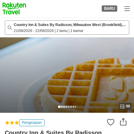
to
BARU
top
page
Country Inn & Suites By Radisson, Milwaukee West (Brookfield),
Wi
21/08/2026
-
22/08/2026
|
2 tamu
|
1 kamar
98
Penginapan
Country Inn & Suites By Radisson,