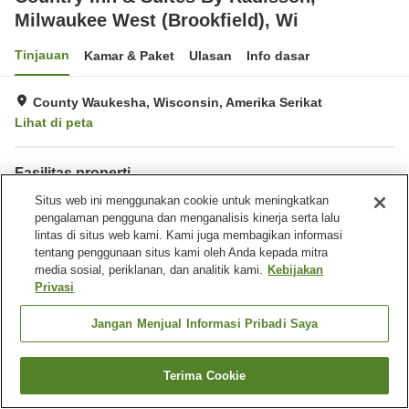
Milwaukee West (Brookfield), Wi
Tinjauan
Kamar & Paket
Ulasan
Info dasar
County Waukesha, Wisconsin, Amerika Serikat
Lihat di peta
Fasilitas properti
Wi-Fi
Situs web ini menggunakan cookie untuk meningkatkan
Tempat parkir
pengalaman pengguna dan menganalisis kinerja serta lalu
Gym / Klub kebugaran
Kolam renang
lintas di situs web kami. Kami juga membagikan informasi
tentang penggunaan situs kami oleh Anda kepada mitra
Beranda
Amerika Serikat
Wisconsin
County Waukesha
media sosial, periklanan, dan analitik kami.
Kebijakan
Country Inn & Suites By Radisson, Milwaukee West (Brookfield), Wi
Privasi
Jangan Menjual Informasi Pribadi Saya
Terima Cookie
Cari kamar