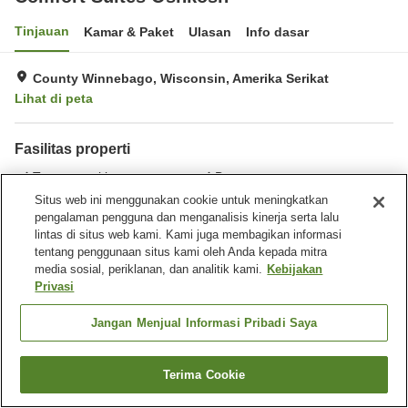
Tinjauan
Kamar & Paket
Ulasan
Info dasar
County Winnebago, Wisconsin, Amerika Serikat
Lihat di peta
Fasilitas properti
Tempat parkir
Bar
Benar-benar bebas rokok
Laundry
Situs web ini menggunakan cookie untuk meningkatkan
pengalaman pengguna dan menganalisis kinerja serta lalu
lintas di situs web kami. Kami juga membagikan informasi
Beranda
Amerika Serikat
Wisconsin
County Winnebago
tentang penggunaan situs kami oleh Anda kepada mitra
Comfort Suites Oshkosh
media sosial, periklanan, dan analitik kami.
Kebijakan
Privasi
Jangan Menjual Informasi Pribadi Saya
Terima Cookie
Cari kamar