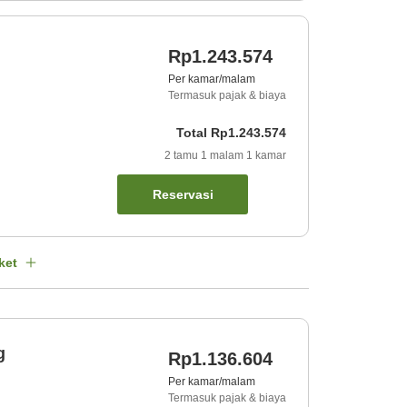
Rp1.243.574
Per kamar/malam
Termasuk pajak & biaya
Total
Rp1.243.574
2
tamu
1
malam
1
kamar
Reservasi
ket
g
Rp1.136.604
Per kamar/malam
Termasuk pajak & biaya