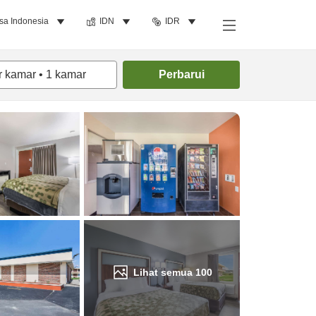
sa Indonesia
IDN
IDR
Cari kamar
r kamar
•
1
kamar
Perbarui
Lihat semua
100