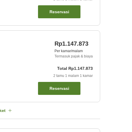
Reservasi
g
Rp1.147.873
Per kamar/malam
Termasuk pajak & biaya
Total
Rp1.147.873
2
tamu
1
malam
1
kamar
Reservasi
ket