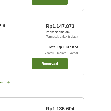
ing
Rp1.147.873
Per kamar/malam
Termasuk pajak & biaya
Total
Rp1.147.873
2
tamu
1
malam
1
kamar
Reservasi
ket
Rp1.136.604