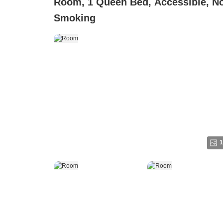
Room, 1 Queen Bed, Accessible, N
Smoking
1