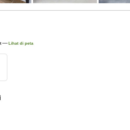
t
Lihat di peta
i