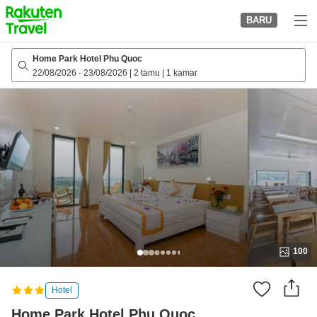
to
BARU
top
page
Home Park Hotel Phu Quoc
22/08/2026
-
23/08/2026
|
2 tamu
|
1 kamar
100
Hotel
Home Park Hotel Phu Quoc