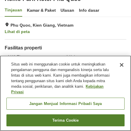
Tinjauan
Kamar & Paket
Ulasan
Info dasar
Phu Quoc, Kien Giang, Vietnam
Lihat di peta
Fasilitas properti
Wi-Fi
Kolam renang
Laundry
Aula perjamuan
Situs web ini menggunakan cookie untuk meningkatkan
pengalaman pengguna dan menganalisis kinerja serta lalu
lintas di situs web kami. Kami juga membagikan informasi
Beranda
Vietnam
Kien Giang
Phu Quoc
tentang penggunaan situs kami oleh Anda kepada mitra
Home Park Hotel Phu Quoc
media sosial, periklanan, dan analitik kami.
Kebijakan
Privasi
Jangan Menjual Informasi Pribadi Saya
Terima Cookie
Cari kamar