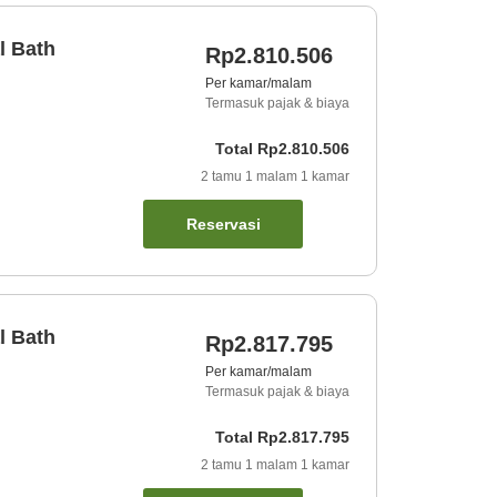
l Bath
Rp2.810.506
Per kamar/malam
Termasuk pajak & biaya
Total
Rp2.810.506
2
tamu
1
malam
1
kamar
Reservasi
l Bath
Rp2.817.795
Per kamar/malam
Termasuk pajak & biaya
Total
Rp2.817.795
2
tamu
1
malam
1
kamar