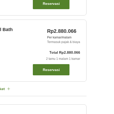
Reservasi
l Bath
Rp2.880.066
Per kamar/malam
Termasuk pajak & biaya
Total
Rp2.880.066
2
tamu
1
malam
1
kamar
Reservasi
ket