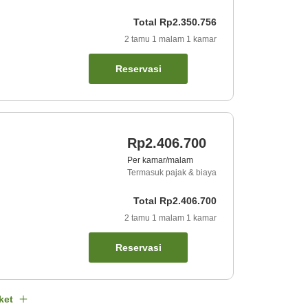
Total
Rp2.350.756
2
tamu
1
malam
1
kamar
Reservasi
Rp2.406.700
Per kamar/malam
Termasuk pajak & biaya
Total
Rp2.406.700
2
tamu
1
malam
1
kamar
Reservasi
ket