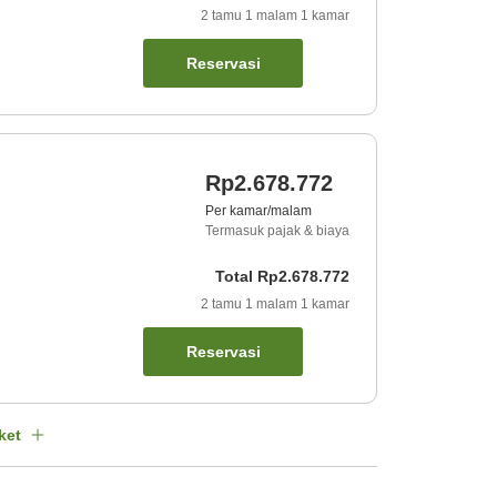
2
tamu
1
malam
1
kamar
Reservasi
Rp2.678.772
Per kamar/malam
Termasuk pajak & biaya
Total
Rp2.678.772
2
tamu
1
malam
1
kamar
Reservasi
ket