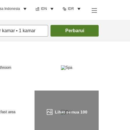
sa Indonesia
IDN
IDR
Cari kamar
r kamar
•
1
kamar
Perbarui
Lihat semua
100