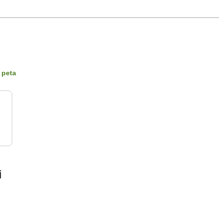
 peta
i