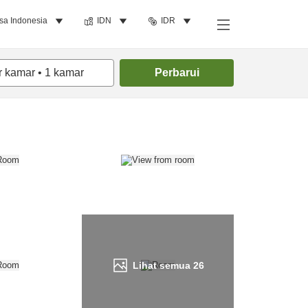
sa Indonesia
IDN
IDR
Cari kamar
r kamar
•
1
kamar
Perbarui
Lihat semua
26