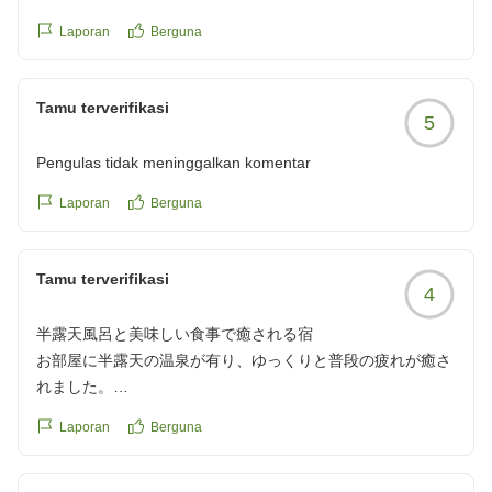
部屋は清潔で気持ち良く特にお風呂は雰囲気、泉質共に素晴
Laporan
Berguna
らしく何度も入浴しました。
夕食での季節の炊き込みご飯は筍がたくさん入っていて今ま
でで一番美味しい筍ご飯でた。
Tamu terverifikasi
5
朝食時の白湯(多分鉄瓶で沸かされたもの)もありがたかった
です。
Pengulas tidak meninggalkan komentar
部屋数が少なく宿側の気配りもありほとんど他のお客様と出
会うことがなくゆっくりと最高の休日を満喫できました。
Laporan
Berguna
他の画像やクチコミの詳細はこちらから
Tamu terverifikasi
https://review.travel.rakuten.co.jp/hotel/voice/162755?
4
reviewId=33123477589654
半露天風呂と美味しい食事で癒される宿
お部屋に半露天の温泉が有り、ゆっくりと普段の疲れが癒さ
れました。
皆で交代に何度も入りお肌すべすべになり とても気持ち良か
Laporan
Berguna
った〜