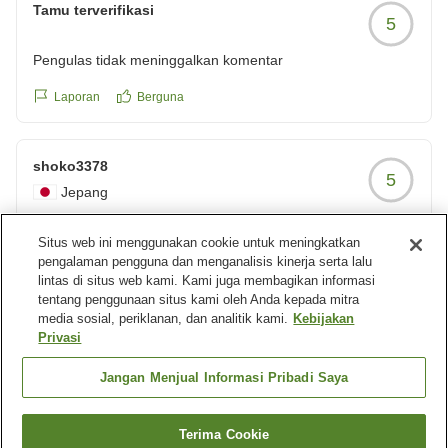
お食事も夕飯朝食ともに満足できるものでした。
Tamu terverifikasi
5
チェックアウト後も荷物を預かって頂き、その後お忙しい時
Pengulas tidak meninggalkan komentar
間帯なのに駅まで送って下さいましてありがとうございまし
た。
Laporan
Berguna
私たちにとってはリーズナブルなお値段ではないですが価値
shoko3378
はあると思います
5
又是非利用したいです。
Jepang
Usia:
30-an
機会が有ればまた訪れたいお宿でした。
Keluarga dengan anak
Situs web ini menggunakan cookie untuk meningkatkan
pengalaman pengguna dan menganalisis kinerja serta lalu
lintas di situs web kami. Kami juga membagikan informasi
お料理、温泉、接客全て大満足な宿
tentang penggunaan situs kami oleh Anda kepada mitra
館内の清潔感、お料理、温泉、従業員の皆さんのご対応、す
お世話さまになりありがとうございました^_^
media sosial, periklanan, dan analitik kami.
Kebijakan
べて大満足なお宿でした!
クチコミの詳細はこちらから
Privasi
https://review.travel.rakuten.co.jp/hotel/voice/162755?
Laporan
Berguna
Jangan Menjual Informasi Pribadi Saya
まず、お料理が本当に美味しくて感動しました。
reviewId=33123477345160
飛騨牛プランにしましたが、お肉が美味しいのはもちろん、
味付けも最高で、お刺身や野菜も新鮮で美味しかったです。
Muat lebih banyak hasil
Terima Cookie