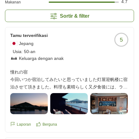
4.7
Makanan
Sortir & filter
Tamu terverifikasi
5
Jepang
Usia:
50-an
Keluarga dengan anak
憧れの宿
今回いつか宿泊してみたいと思っていました灯屋迎帆楼に宿
泊させて頂きました。料理も素晴らしく又夕食後には、ラウ
ンジにワイン、日本酒、ビール等無料にて提供されていまし
た。お風呂も大浴場はありませんが、貸切風呂はとても広く
て、眺めも良く窓を開けておくと少々恥ずかしいくらいで
す。部屋のお風呂も広くて木戸を開けてしまうと解放感抜群
です。接客サ-ビスも非常に良く人気があるのもうなずけま
Laporan
Berguna
す。またいつかこの宿に宿泊したいと思います。