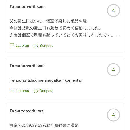
他の画像やクチコミの詳細はこちらから
Tamu terverifikasi
https://review.travel.rakuten.co.jp/hotel/voice/162755?
4
reviewId=33123478288805
父の誕生日祝いに、個室で楽しむ絶品料理
今回は父親の誕生日も兼ねて初めて宿泊しました。
夕食は個室で料理も凝っていてとても美味しかったです。
目で楽しめる器や装飾とてもオシャレで可愛いらしくて満足
Laporan
Berguna
です
お食事を運んでくれたお店のスタッフさんも笑顔でとても親
切でいい夕食でした。
Tamu terverifikasi
4
他の画像やクチコミの詳細はこちらから
https://review.travel.rakuten.co.jp/hotel/voice/162755?
Pengulas tidak meninggalkan komentar
reviewId=33123478091862
Laporan
Berguna
Tamu terverifikasi
4
白帝の湯のぬるぬる感と肌効果に満足