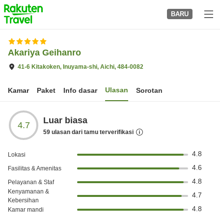
to
BARU
top
page
Akariya Geihanro
41-6 Kitakoken, Inuyama-shi, Aichi, 484-0082
Ulasan
Kamar
Paket
Info dasar
Sorotan
Luar biasa
4.7
59
ulasan dari tamu terverifikasi
4.8
Lokasi
4.6
Fasilitas & Amenitas
4.8
Pelayanan & Staf
Kenyamanan &
4.7
Kebersihan
4.8
Kamar mandi