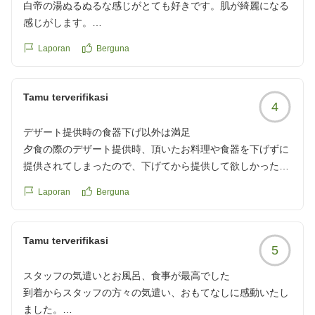
白帝の湯ぬるぬるな感じがとても好きです。肌が綺麗になる
感じがします。
お料理は、お値段とバランスの取れた内容だと思います。
Laporan
Berguna
お部屋も清潔です。リピートしています。
クチコミの詳細はこちらから
https://review.travel.rakuten.co.jp/hotel/voice/162755?
Tamu terverifikasi
4
reviewId=33123477944010
デザート提供時の食器下げ以外は満足
夕食の際のデザート提供時、頂いたお料理や食器を下げずに
提供されてしまったので、下げてから提供して欲しかったで
す。
Laporan
Berguna
それ以外の部分では特に不満なく、満足できたお宿でした。
ありがとうございました。
クチコミの詳細はこちらから
Tamu terverifikasi
5
https://review.travel.rakuten.co.jp/hotel/voice/162755?
reviewId=33123477643245
スタッフの気遣いとお風呂、食事が最高でした
到着からスタッフの方々の気遣い、おもてなしに感動いたし
ました。