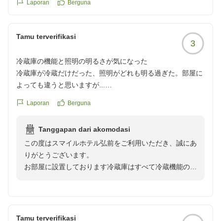
Laporan
Berguna
Tamu terverifikasi
3
冷蔵庫の機能と照明の明るさが気になった
冷蔵庫が冷蔵だけだった、照明がどれも明る過ぎた。部屋に
よっても違うと思いますが...
クチコミの詳細はこちらから
Laporan
Berguna
https://review.travel.rakuten.co.jp/hotel/voice/1506?
reviewId=33123478270962
Tanggapan dari akomodasi
この度はスマイルホテル弘前をご利用いただき、誠にあ
りがとうございます。
お部屋に設置しております冷蔵庫はすべて冷蔵機能のみ
となっております。
冷凍が必要な場合には、フロントにお持ちいただければ
対応させていただきますので、お気軽にお申し付けくだ
さいませ。
Tamu terverifikasi