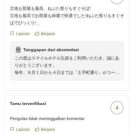
立地も部屋も最高、ねぷた祭りもすぐそば!
立地も最高でお部屋も綺麗で快適でした!ねぷた祭りもすぐそ
ばでびっくり!
また泊まりたいと思います!ありがとうございました!
Laporan
Berguna
クチコミの詳細はこちらから
https://review.travel.rakuten.co.jp/hotel/voice/1506?
Tanggapan dari akomodasi
reviewId=33123478408271
この度はスマイルホテル弘前をご利用いただき、誠にあ
りがとうございます。
毎年、８月１日から４日までは「土手町通り」がコース
となっており、ホテル目の前の通りを運行いたします。
初日につきましては、雨天中止の恐れがございました
が、天候が回復へと向かい、無事開催となりましたこ
と、私どもとしましても大変嬉しく存じております。
Tamu terverifikasi
4
弘前のねぷたまつりはいかがでしたでしょうか。
今後もまた泊まりたいと思っていただけるホテルであり
Pengulas tidak meninggalkan komentar
続けれるよう、従業員一同精進して参ります。
お忙しい中、ご投稿をお寄せいただきまして、ありがと
Laporan
Berguna