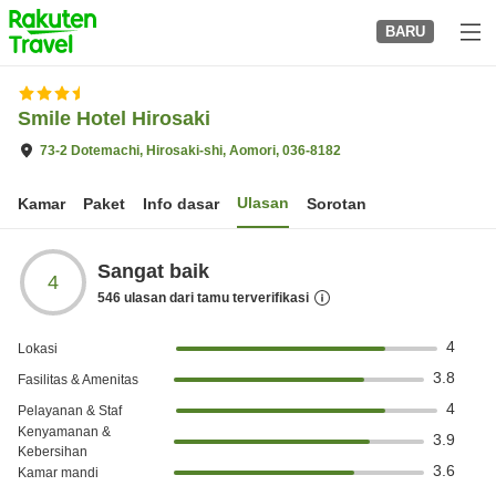
to
BARU
top
page
Smile Hotel Hirosaki
73-2 Dotemachi, Hirosaki-shi, Aomori, 036-8182
Ulasan
Kamar
Paket
Info dasar
Sorotan
Sangat baik
4
546
ulasan dari tamu terverifikasi
4
Lokasi
3.8
Fasilitas & Amenitas
4
Pelayanan & Staf
Kenyamanan &
3.9
Kebersihan
3.6
Kamar mandi