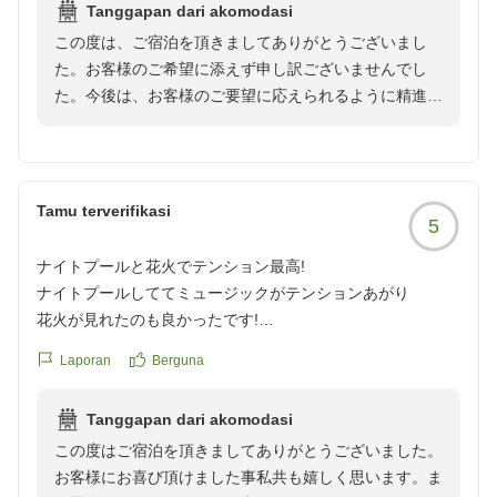
Tanggapan dari akomodasi
クチコミの詳細はこちらから
この度は、ご宿泊を頂きましてありがとうございまし
https://review.travel.rakuten.co.jp/hotel/voice/4793?
た。お客様のご希望に添えず申し訳ございませんでし
reviewId=33123478331170
た。今後は、お客様のご要望に応えられるように精進し
て参ります。
Tamu terverifikasi
5
ナイトプールと花火でテンション最高!
ナイトプールしててミュージックがテンションあがり
花火が見れたのも良かったです!
Laporan
Berguna
クチコミの詳細はこちらから
https://review.travel.rakuten.co.jp/hotel/voice/4793?
Tanggapan dari akomodasi
reviewId=33123478276669
この度はご宿泊を頂きましてありがとうございました。
お客様にお喜び頂けました事私共も嬉しく思います。ま