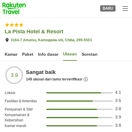
to
BARU
top
page
La Pista Hotel & Resort
3164-7 Amatsu, Kamogawa-shi, Chiba, 299-5503
Ulasan
Kamar
Paket
Info dasar
Sorotan
Sangat baik
3.9
149
ulasan dari tamu terverifikasi
4.1
Lokasi
3.5
Fasilitas & Amenitas
3.8
Pelayanan & Staf
Kenyamanan &
3.9
Kebersihan
3.8
Kamar mandi