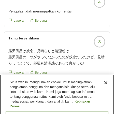
4
Pengulas tidak meninggalkan komentar
Laporan
Berguna
Tamu terverifikasi
3
露天風呂は残念、見晴らしと清潔感は
露天風呂の一つがやってなかったのが残念だったけど、見晴
らしはよくて、部屋も清潔感があって良かった!
クチコミの詳細はこちらから
Laporan
Berguna
https://review.travel.rakuten.co.jp/hotel/voice/4793?
reviewId=33123477563592
Situs web ini menggunakan cookie untuk meningkatkan
Tanggapan dari akomodasi
pengalaman pengguna dan menganalisis kinerja serta lalu
lintas di situs web kami. Kami juga membagikan informasi
この度はご宿泊を頂きましてありがとうございますし
tentang penggunaan situs kami oleh Anda kepada mitra
た。現在2階のお風呂に関しましては、男女入替制にて
media sosial, periklanan, dan analitik kami.
Kebijakan
ご利用を頂いております。お客様のご期待に応えられず
Privasi
申し訳ございません。今後、お客様によりそったより良