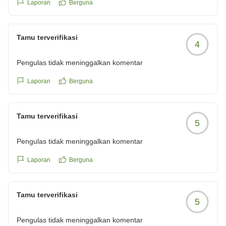
Laporan
Berguna
古いホテルなのも承知ですが、もう少し改善できないものか
と思いました。
クチコミの詳細はこちらから
Tamu terverifikasi
4
https://review.travel.rakuten.co.jp/hotel/voice/20469?
reviewId=33123478408829
Pengulas tidak meninggalkan komentar
Laporan
Berguna
Tamu terverifikasi
5
Pengulas tidak meninggalkan komentar
Laporan
Berguna
Tamu terverifikasi
5
Pengulas tidak meninggalkan komentar