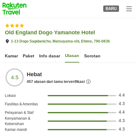
to
BARU
top
page
Old England Dogo Yamanote Hotel
1-13 Dogo Sagidanicho, Matsuyama-shi, Ehime, 790-0836
Ulasan
Kamar
Paket
Info dasar
Sorotan
Hebat
4.5
457
ulasan dari tamu terverifikasi
4.4
Lokasi
4.3
Fasilitas & Amenitas
4.4
Pelayanan & Staf
Kenyamanan &
4.3
Kebersihan
4.3
Kamar mandi