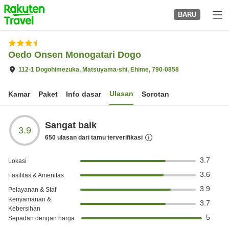
to
BARU
top
page
Oedo Onsen Monogatari Dogo
112-1 Dogohimezuka, Matsuyama-shi, Ehime, 790-0858
Ulasan
Kamar
Paket
Info dasar
Sorotan
Sangat baik
3.9
650
ulasan dari tamu terverifikasi
3.7
Lokasi
3.6
Fasilitas & Amenitas
3.9
Pelayanan & Staf
Kenyamanan &
3.7
Kebersihan
5
Sepadan dengan harga