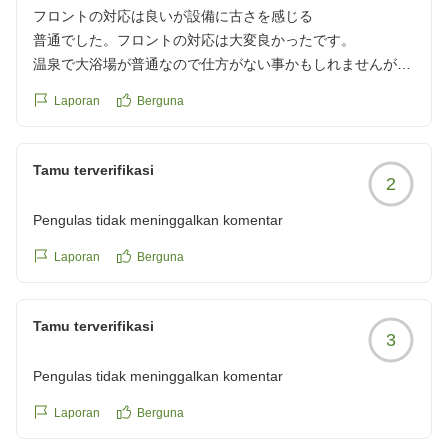
洗剤をわざわざフロントに
フロントの対応は良いが設備に古さを感じる
買いに行かなければなりません。チェックインの時に伝えて
普通でした。フロントの対応は大変良かったです。
ほしかったです。
温泉で大浴場が普通なので仕方がない事かもしれませんが部
ホテルと道後温泉を
屋風呂は昔のまま。
Laporan
Berguna
マイクロバスで30分間隔で
洗面ユニットの湯が温かくなるまで時間を要しました。
出ているのはありがたかったです。チェックアウトの時もフ
テレビのBSが受信出来ないのも想定外でした。
ロントの男の人に
クチコミの詳細はこちらから
Tamu terverifikasi
事前決しているのにもかか
2
https://review.travel.rakuten.co.jp/hotel/voice/147473?
わらず精算待ちの列に並んでくださいと言われて不快な気持
reviewId=33123478540809
Pengulas tidak meninggalkan komentar
ちになりました。
二度宿泊はしないです。
Laporan
Berguna
クチコミの詳細はこちらから
Tamu terverifikasi
3
https://review.travel.rakuten.co.jp/hotel/voice/147473?
reviewId=33123478547514
Pengulas tidak meninggalkan komentar
Laporan
Berguna