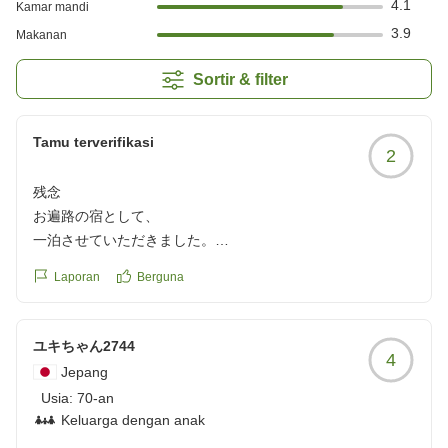
4.1
Kamar mandi
3.9
Makanan
Sortir & filter
Tamu terverifikasi
2
残念
お遍路の宿として、
一泊させていただきました。
建物、部屋の老朽化があり
Laporan
Berguna
部屋の配線などには
埃がかなり目立ちました。
エアコンも異音がしており
ユキちゃん2744
4
嫌な匂いがしていました。
Jepang
他県の大江戸温泉には
Usia:
70-an
何度も宿泊していますが食事
Keluarga dengan anak
朝、夕方共に期待ハズレでした。コインランドリーも