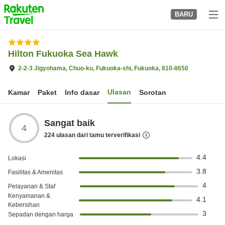
to
BARU
top
page
Hilton Fukuoka Sea Hawk
2-2-3 Jigyohama, Chuo-ku, Fukuoka-shi, Fukuoka, 810-8650
Ulasan
Kamar
Paket
Info dasar
Sorotan
Sangat baik
4
224
ulasan dari tamu terverifikasi
4.4
Lokasi
3.8
Fasilitas & Amenitas
4
Pelayanan & Staf
Kenyamanan &
4.1
Kebersihan
3
Sepadan dengan harga