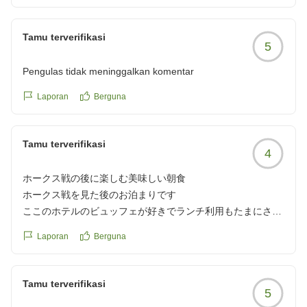
Tamu terverifikasi
5
Pengulas tidak meninggalkan komentar
Laporan
Berguna
Tamu terverifikasi
4
ホークス戦の後に楽しむ美味しい朝食
ホークス戦を見た後のお泊まりです
ここのホテルのビュッフェが好きでランチ利用もたまにさせ
てもらうのですが 朝食がおいしかったです
Laporan
Berguna
クチコミの詳細はこちらから
https://review.travel.rakuten.co.jp/hotel/voice/1137?
reviewId=33123478419852
Tamu terverifikasi
5