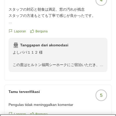
スタッフの対応と朝食は満足、窓の汚れが残念
スタッフの方達もとても丁寧で感じが良かったです。
ただ、お部屋から外を見た時の窓ガラスが
Laporan
Berguna
汚かったです(笑)
Tanggapan dari akomodasi
朝食も各国のメニューがあり満足でした。
よしパパ１１２ 様
クチコミの詳細はこちらから
https://review.travel.rakuten.co.jp/hotel/voice/1137?
この度はヒルトン福岡シーホークにご宿泊いただき、ま
reviewId=33123478273386
たご感想をお寄せいただき誠にありがとうございます。
スタッフの対応につきまして、丁寧で感じが良かったと
の温かいお言葉を頂戴し、大変嬉しく拝読いたしまし
Tamu terverifikasi
5
た。ご滞在中、気持ちよくお過ごしいただけるお手伝い
ができておりましたら何よりでございます。
Pengulas tidak meninggalkan komentar
また、ご朝食につきましても、各国のメニューをお楽し
Laporan
Berguna