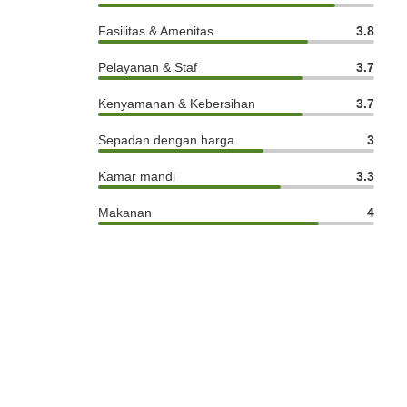
Fasilitas & Amenitas
3.8
Pelayanan & Staf
3.7
Kenyamanan & Kebersihan
3.7
Sepadan dengan harga
3
Kamar mandi
3.3
Makanan
4