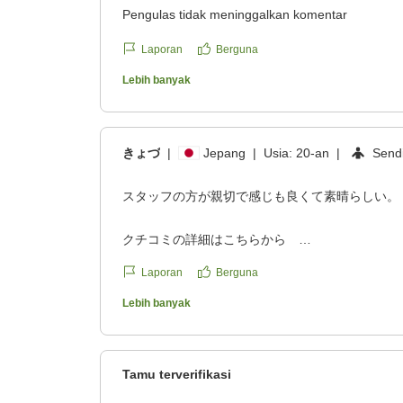
Pengulas tidak meninggalkan komentar
Laporan
Berguna
Lebih banyak
きょづ
|
Jepang
|
Usia:
20-an
|
Sendi
スタッフの方が親切で感じも良くて素晴らしい。
クチコミの詳細はこちらから
https://review.travel.rakuten.co.jp/hotel/voice/308
Laporan
Berguna
reviewId=33123478299395
Lebih banyak
Tamu terverifikasi