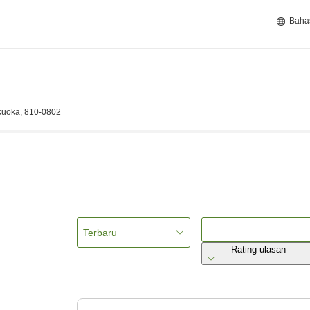
Baha
kuoka, 810-0802
Terbaru
Rating ulasan