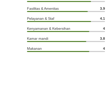
Fasilitas & Amenitas
3.9
Pelayanan & Staf
4.1
Kenyamanan & Kebersihan
4
Kamar mandi
3.8
Makanan
4