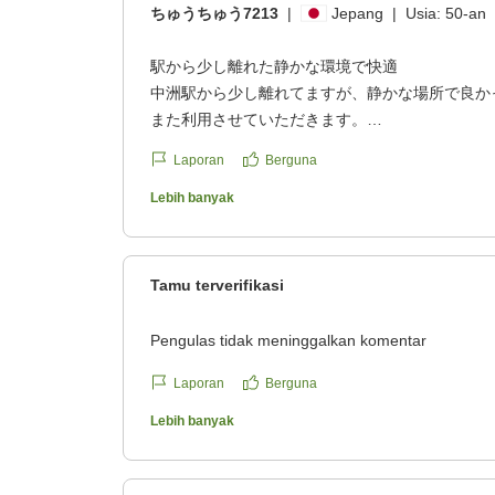
ちゅうちゅう7213
|
Jepang
|
Usia:
50-an
駅から少し離れた静かな環境で快適
中洲駅から少し離れてますが、静かな場所で良か
また利用させていただきます。
クチコミの詳細はこちらから
Laporan
Berguna
https://review.travel.rakuten.co.jp/hotel/voice/828
reviewId=33123478529035
Lebih banyak
Tamu terverifikasi
Pengulas tidak meninggalkan komentar
Laporan
Berguna
Lebih banyak