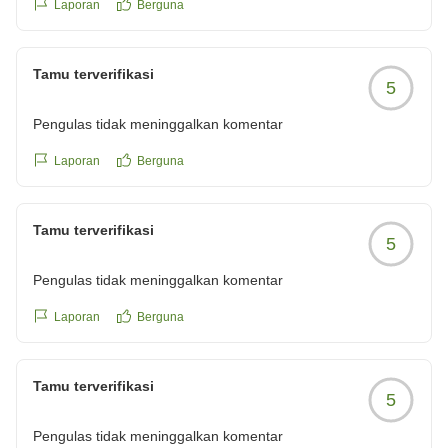
Laporan
Berguna
クチコミの詳細はこちらから
https://review.travel.rakuten.co.jp/hotel/voice/10979?
reviewId=33123478527803
Tamu terverifikasi
5
Pengulas tidak meninggalkan komentar
Laporan
Berguna
Tamu terverifikasi
5
Pengulas tidak meninggalkan komentar
Laporan
Berguna
Tamu terverifikasi
5
Pengulas tidak meninggalkan komentar