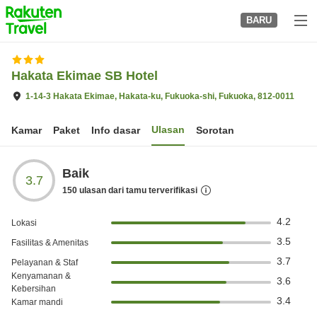
to
BARU
top
page
Hakata Ekimae SB Hotel
1-14-3 Hakata Ekimae, Hakata-ku, Fukuoka-shi, Fukuoka, 812-0011
Ulasan
Kamar
Paket
Info dasar
Sorotan
Baik
3.7
150
ulasan dari tamu terverifikasi
4.2
Lokasi
3.5
Fasilitas & Amenitas
3.7
Pelayanan & Staf
Kenyamanan &
3.6
Kebersihan
3.4
Kamar mandi