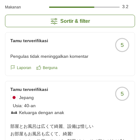
3.2
Makanan
Sortir & filter
Tamu terverifikasi
5
Pengulas tidak meninggalkan komentar
Laporan
Berguna
Tamu terverifikasi
5
Jepang
Usia:
40-an
Keluarga dengan anak
部屋とお風呂は広くて綺麗、設備は惜しい
お部屋もお風呂も広くて、綺麗!