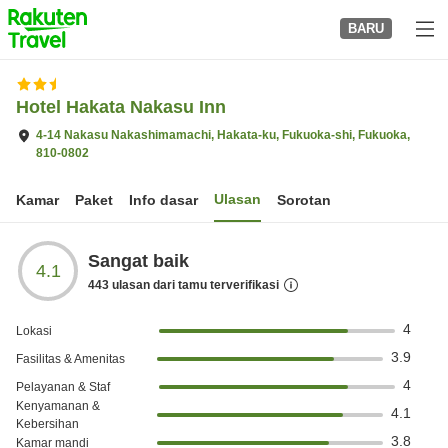
to
BARU
top
page
Hotel Hakata Nakasu Inn
4-14 Nakasu Nakashimamachi, Hakata-ku, Fukuoka-shi, Fukuoka,
810-0802
Ulasan
Kamar
Paket
Info dasar
Sorotan
Sangat baik
4.1
443
ulasan dari tamu terverifikasi
4
Lokasi
3.9
Fasilitas & Amenitas
4
Pelayanan & Staf
Kenyamanan &
4.1
Kebersihan
3.8
Kamar mandi