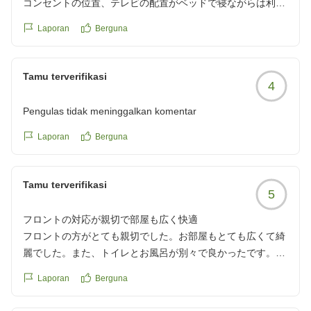
コンセントの位置、テレビの配置がベッドで寝ながらは利用
しづらい。
Laporan
Berguna
あとは駐車場。わりかし近いところに8時までに出るなら400
円がある。
Tamu terverifikasi
4
クチコミの詳細はこちらから
https://review.travel.rakuten.co.jp/hotel/voice/165171?
Pengulas tidak meninggalkan komentar
reviewId=33123478570650
Laporan
Berguna
Tamu terverifikasi
5
フロントの対応が親切で部屋も広く快適
フロントの方がとても親切でした。お部屋もとても広くて綺
麗でした。また、トイレとお風呂が別々で良かったです。
クチコミの詳細はこちらから
Laporan
Berguna
https://review.travel.rakuten.co.jp/hotel/voice/165171?
reviewId=33123478538166