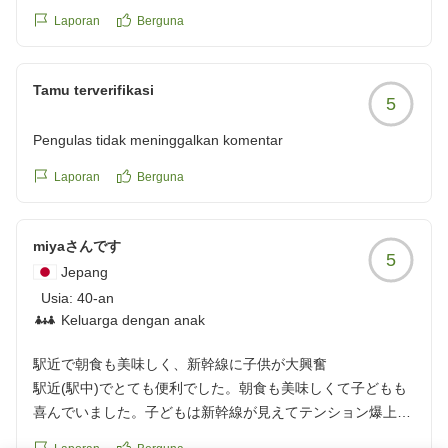
これからも快適なご滞在をご提供できますよう、サービ
Laporan
Berguna
スの向上に努めてまいります。
またのお越しを心よりお待ち申し上げております。
Tamu terverifikasi
宿泊支配人
5
Pengulas tidak meninggalkan komentar
Laporan
Berguna
miyaさんです
5
Jepang
Usia:
40-an
Keluarga dengan anak
駅近で朝食も美味しく、新幹線に子供が大興奮
駅近(駅中)でとても便利でした。朝食も美味しくて子どもも
喜んでいました。子どもは新幹線が見えてテンション爆上が
りでした。