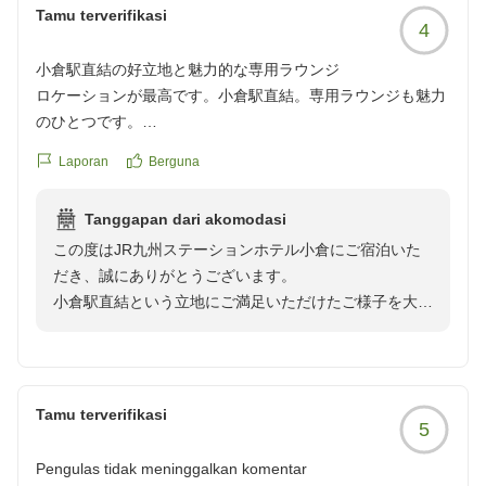
彩なメニューをご用意しております。
Tamu terverifikasi
4
一日の始まりを心地よくお迎えいただけるよう、ご提供
しておりますので、次回お越しの際にはぜひお楽しみい
小倉駅直結の好立地と魅力的な専用ラウンジ
ただけましたら幸いでございます。
ロケーションが最高です。小倉駅直結。専用ラウンジも魅力
これからも快適なご滞在をご提供できますよう、サービ
のひとつです。
スの向上に努めてまいります。
クチコミの詳細はこちらから
またお迎えできます日を、スタッフ一同心よりお待ち申
Laporan
Berguna
https://review.travel.rakuten.co.jp/hotel/voice/974?
し上げております。
reviewId=33123478354554
宿泊支配人
Tanggapan dari akomodasi
この度はJR九州ステーションホテル小倉にご宿泊いた
だき、誠にありがとうございます。
小倉駅直結という立地にご満足いただけたご様子を大変
嬉しく拝読いたしました。
また、ラウンジ「ドゥ・ラ・ガール」につきましてもお
褒めのお言葉をいただき、心より御礼申し上げます。
お客さまにゆったりとしたひとときをお過ごしいただけ
Tamu terverifikasi
5
るよう、上質で心地よい空間づくりに努めておりますの
で、その魅力を感じていただけたことを大変光栄に存じ
Pengulas tidak meninggalkan komentar
ます。