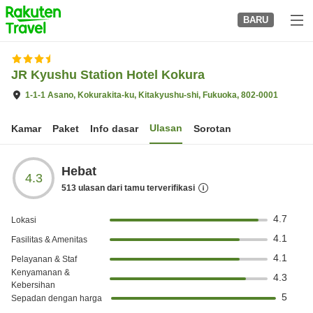
to
BARU
top
page
JR Kyushu Station Hotel Kokura
1-1-1 Asano, Kokurakita-ku, Kitakyushu-shi, Fukuoka, 802-0001
Ulasan
Kamar
Paket
Info dasar
Sorotan
Hebat
4.3
513
ulasan dari tamu terverifikasi
4.7
Lokasi
4.1
Fasilitas & Amenitas
4.1
Pelayanan & Staf
Kenyamanan &
4.3
Kebersihan
5
Sepadan dengan harga