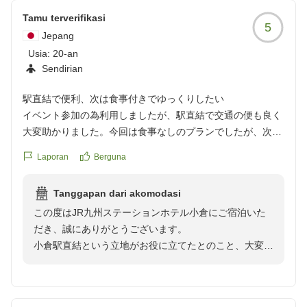
Tamu terverifikasi
5
Jepang
Usia:
20-an
Sendirian
駅直結で便利、次は食事付きでゆっくりしたい
イベント参加の為利用しましたが、駅直結で交通の便も良く
大変助かりました。今回は食事なしのプランでしたが、次に
機会があればぜひ食事付きのプランでゆっくり過ごしたいと
Laporan
Berguna
思います。
クチコミの詳細はこちらから
Tanggapan dari akomodasi
https://review.travel.rakuten.co.jp/hotel/voice/974?
この度はJR九州ステーションホテル小倉にご宿泊いた
reviewId=33123478398209
だき、誠にありがとうございます。
小倉駅直結という立地がお役に立てたとのこと、大変嬉
しく拝読いたしました。
朝食では、目の前で仕上げるライブキッチンのオムレツ
をはじめ、新鮮な野菜を取り揃えたサラダバーなど、多