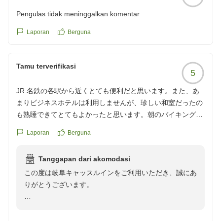
Pengulas tidak meninggalkan komentar
Laporan
Berguna
Tamu terverifikasi
5
JR.名鉄の各駅から近くとても便利だと思います。また、あ
まりビジネスホテルは利用しませんが、珍しい和室だったの
も熟睡できてとてもよかったと思います。朝のバイキングも
美味しかったです。ただ、洗面台の水のいきよいが弱いの
Laporan
Berguna
と、たまたまだと思いますが窓からの景色が、塗装の剥げか
けた空調関係?の機械だったのが残念でした。また機会があ
Tanggapan dari akomodasi
りましたら、お願いしようと思います。
この度は岐阜キャッスルインをご利用いただき、誠にあ
クチコミの詳細はこちらから
りがとうございます。
https://review.travel.rakuten.co.jp/hotel/voice/18939?
reviewId=33123478311872
ご投稿いただきました通り、当ホテルは名鉄岐阜駅から
徒歩約2分、JR岐阜駅から徒歩約8分と駅から近い場所