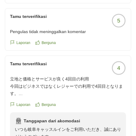
に位置しております。
また、和室で快適にお過ごしいただけたとのこと、朝食
Tamu terverifikasi
5
バイキングにご満足いただけたご様子で安堵いたしまし
た。
Pengulas tidak meninggalkan komentar
一方で、洗面台の水圧につきまして、ご不便をおかけし
Laporan
Berguna
て誠に申し訳ございませんでした。
すぐの改善が難しい点もございますが、現状確認を行い
Tamu terverifikasi
今後の改善点として検討してまいります。
4
立地と価格とサービスが良く4回目の利用
お泊まりいただいた和室のシングルルームは館内に1室
今回はビジネスではなくレジャーでの利用で4回目となりま
のみの特別なお部屋でございます。
す。
お部屋からの眺望につきましては、内向きということも
立地、価格、サービス共に非常に良いと思います。
ございますのでご了承いただければと存じます。
Laporan
Berguna
クチコミの詳細はこちらから
https://review.travel.rakuten.co.jp/hotel/voice/18939?
貴重なご意見をいただき、誠にありがとうございまし
Tanggapan dari akomodasi
reviewId=33123478292641
た。
いつも岐阜キャッスルインをご利用いただき、誠にあり
ぜひまた岐阜へお越しの際はご利用くださいませ。