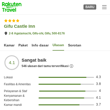
to
BARU
top
page
Gifu Castle Inn
2-8 Agatamachi, Gifu-shi, Gifu, 500-8176
Ulasan
Kamar
Paket
Info dasar
Sorotan
Sangat baik
4.1
546
ulasan dari tamu terverifikasi
4.3
Lokasi
3.8
Fasilitas & Amenitas
4
Pelayanan & Staf
Kenyamanan &
4.1
Kebersihan
3.7
Kamar mandi