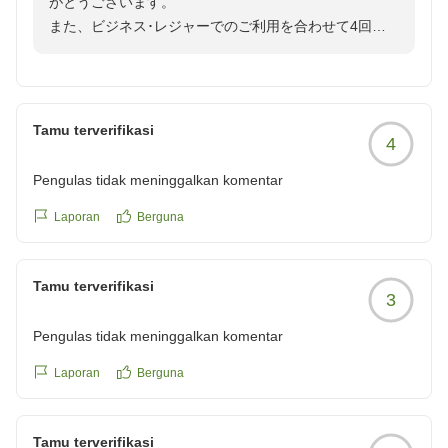
がとうございます。
またのご来館をスタッフ一同、心よりお待ちしておりま
また、ビジネス･レジャーでのご利用を合わせて4回目
す。
のご宿泊をしていただき、重ねて御礼申し上げます。
立地や価格、サービス面につきましてもお褒めの言葉を
いただき、大変嬉しく存じます。
Tamu terverifikasi
4
当ホテルは名鉄岐阜駅より徒歩約2分、JR岐阜駅より徒
歩約8分という立地にあり、ビジネスからレジャーまで
Pengulas tidak meninggalkan komentar
幅広くご利用いただいております。
Laporan
Berguna
お忙しいところ、口コミのご投稿をありがとうございま
した。
Tamu terverifikasi
ぜひまた岐阜へお越しの際はご利用くださいませ。
3
またのご来館をスタッフ一同、心よりお待ちしておりま
Pengulas tidak meninggalkan komentar
す。
Laporan
Berguna
Tamu terverifikasi