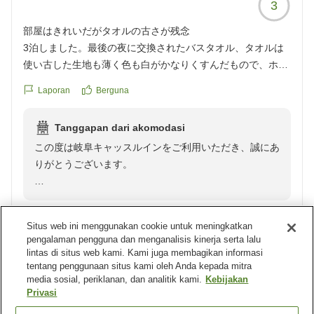
3
部屋はきれいだがタオルの古さが残念
3泊しました。最後の夜に交換されたバスタオル、タオルは
使い古した生地も薄く色も白がかなりくすんだもので、ホテ
ルでこんなタオルをだすんだとびっくりしました。部屋はき
Laporan
Berguna
れいだし、ホテルとしては良かったので、まさかこんなタオ
ルが出てくるとは...、かなりがっくりしました。
Tanggapan dari akomodasi
クチコミの詳細はこちらから
この度は岐阜キャッスルインをご利用いただき、誠にあ
https://review.travel.rakuten.co.jp/hotel/voice/18939?
りがとうございます。
reviewId=33123478264417
部屋がきれいとのお言葉をいただき、大変嬉しく存じま
す。
Situs web ini menggunakan cookie untuk meningkatkan
一方でタオルにつきまして、ご不快な思いをおかけしま
pengalaman pengguna dan menganalisis kinerja serta lalu
したことを深くお詫び申し上げます。
lintas di situs web kami. Kami juga membagikan informasi
Tamu terverifikasi
5
清掃スタッフとも共有し再発防止に努めてまいります。
tentang penggunaan situs kami oleh Anda kepada mitra
media sosial, periklanan, dan analitik kami.
Kebijakan
Pengulas tidak meninggalkan komentar
Privasi
貴重なご意見をいただき、誠にありがとうございまし