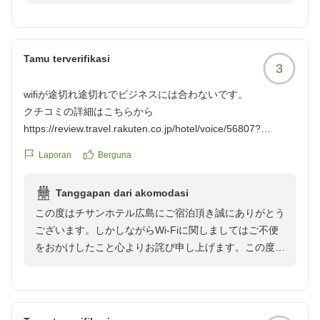
なっております。広島ならではのがんすや味噌汁、季節
に合わせて変更するメニューなど、お客様にお楽しみい
ただけるよう試行錯誤を続けております。今後も引き続
きお客様にご満足頂けるよう、日々精進してまいりま
Tamu terverifikasi
3
す。広島へお越しの際は、是非「チサンホテル広島」を
ご利用いただければ幸いでございます。またのご来館心
wifiが途切れ途切れでビジネスには合わないです。
よりお待ち申し上げております。
クチコミの詳細はこちらから
チサンホテル広島 フロント
https://review.travel.rakuten.co.jp/hotel/voice/56807?
reviewId=33123478239210
Laporan
Berguna
Tanggapan dari akomodasi
この度はチサンホテル広島にご宿泊頂き誠にありがとう
ございます。しかしながらWi-Fiに関しましてはご不便
をおかけしたこと心よりお詫び申し上げます。この度の
ご意見を真摯に受け止め、お客様が快適な時間をお過ご
しいただけるよう通信環境の設備の改善に努めて参りま
す。広島へお越しの際は、是非「チサンホテル広島」を
ご利用いただければ幸いでございます。お忙しいところ