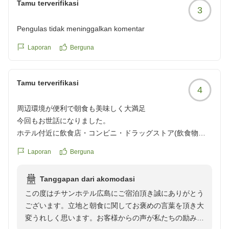
Tamu terverifikasi
3
Pengulas tidak meninggalkan komentar
Laporan
Berguna
Tamu terverifikasi
4
周辺環境が便利で朝食も美味しく大満足
今回もお世話になりました。
ホテル付近に飲食店・コンビニ・ドラッグストア(飲食物も
販売)があるので困ることはありません。
Laporan
Berguna
朝食も美味しくて!
また利用させていただきたいホテルです。
Tanggapan dari akomodasi
ありがとうございました。
この度はチサンホテル広島にご宿泊頂き誠にありがとう
クチコミの詳細はこちらから
ございます。立地と朝食に関してお褒めの言葉を頂き大
https://review.travel.rakuten.co.jp/hotel/voice/56807?
変うれしく思います。お客様からの声が私たちの励みに
reviewId=33123478241390