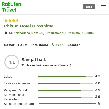
to
BARU
top
page
Chisun Hotel Hiroshima
14-7 Noboricho, Naka-ku, Hiroshima-shi, Hiroshima, 730-0016
Ulasan
Kamar
Paket
Info dasar
Sorotan
Sangat baik
4.1
91
ulasan dari tamu terverifikasi
4.3
Lokasi
3.8
Fasilitas & Amenitas
3.9
Pelayanan & Staf
Kenyamanan &
3.9
Kebersihan
5
Sepadan dengan harga