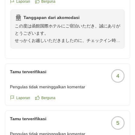
Laporan
Berguna
Tanggapan dari akomodasi
この度は函館国際ホテルにご宿泊いただき、誠にありが
とうございます。
せっかくお越しいただきましたのに、チェックイン時の
混雑によりご不便とご迷惑をおかけしましたこと、お詫
び申し上げます。お客様から頂戴した貴重なご意見を真
摯に受け止め、フロントのオペレーション改善やスムー
ズなご案内ができる体制づくりに努めてまいります。ま
Tamu terverifikasi
4
たのご来館を心よりお待ち申し上げております。
函館国際ホテル 宿泊部
Pengulas tidak meninggalkan komentar
Laporan
Berguna
Tamu terverifikasi
5
Pengulas tidak meninggalkan komentar