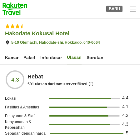
to
BARU
top
page
Hakodate Kokusai Hotel
5-10 Otemachi, Hakodate-shi, Hokkaido, 040-0064
Ulasan
Kamar
Paket
Info dasar
Sorotan
Hebat
4.3
591
ulasan dari tamu terverifikasi
4.4
Lokasi
4.1
Fasilitas & Amenitas
4.2
Pelayanan & Staf
Kenyamanan &
4.3
Kebersihan
5
Sepadan dengan harga