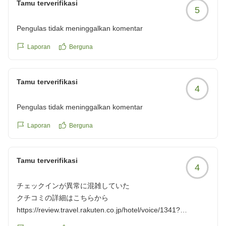
Tamu terverifikasi
5
Pengulas tidak meninggalkan komentar
Laporan
Berguna
Tamu terverifikasi
4
Pengulas tidak meninggalkan komentar
Laporan
Berguna
Tamu terverifikasi
4
チェックインが異常に混雑していた
クチコミの詳細はこちらから
https://review.travel.rakuten.co.jp/hotel/voice/1341?
reviewId=33123478437677