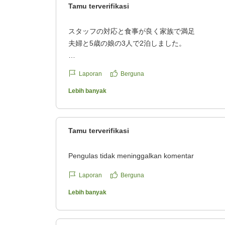
reviewId=33123478312315
Tamu terverifikasi
スタッフの対応と食事が良く家族で満足
夫婦と5歳の娘の3人で2泊しました。
スタッフの皆さんがとても親切で、娘にも優しく
Laporan
Berguna
連れでも過ごしやすかったです。子ども用の食事
にも快く対応していただきました。
Lebih banyak
食事は北海道産の食材が多く使われていて、どれ
リンクも充実しており、お酒を飲まない私にはノ
Tamu terverifikasi
あったのも嬉しいポイントでした。
Pengulas tidak meninggalkan komentar
お部屋や館内は少し年季を感じますが、清掃が行
た。駐車場も広く、車での利用には便利です。
Laporan
Berguna
Lebih banyak
温泉は朝一番に入りましたが、お湯がぬるめだっ
また、一部のお風呂が利用できませんでしたが、
リンクサービスがありました。