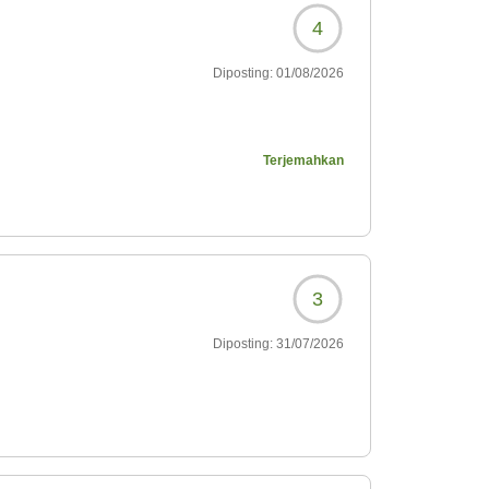
4
Diposting:
01/08/2026
声をかけてくださり、子
Terjemahkan
もあり、朝食時間の変更
も美味しかったです。ド
ンアルコールカクテルが
3
Diposting:
31/07/2026
き届いていて快適でし
たのが少し残念でした。
その代わりに夜の無料ド