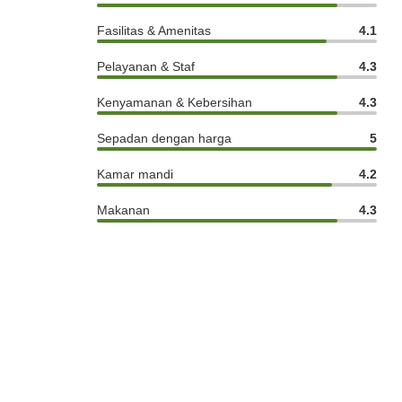
Fasilitas & Amenitas
4.1
Pelayanan & Staf
4.3
Kenyamanan & Kebersihan
4.3
Sepadan dengan harga
5
Kamar mandi
4.2
Makanan
4.3