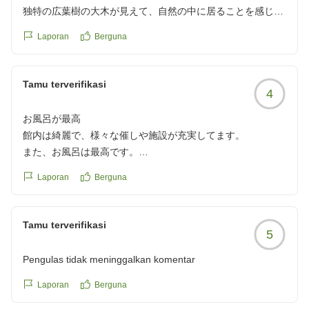
独特の広葉樹の大木が見えて、自然の中に居ることを感じま
す。夜中も入ることが出来て満喫しました。
Laporan
Berguna
クチコミの詳細はこちらから
https://review.travel.rakuten.co.jp/hotel/voice/20092?
reviewId=33123478435350
Tamu terverifikasi
4
お風呂が最高
館内は綺麗で、様々な催しや施設が充実してます。
また、お風呂は最高です。
食事が普通の域を出ませんが、美味しいものとなってます。
Laporan
Berguna
クチコミの詳細はこちらから
https://review.travel.rakuten.co.jp/hotel/voice/20092?
reviewId=33123478418369
Tamu terverifikasi
5
Pengulas tidak meninggalkan komentar
Laporan
Berguna