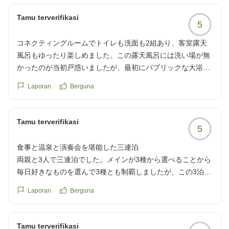
Tamu terverifikasi
5
コネクティングルームでトイレも洗面も2組あり、客室露天
風呂もゆったり楽しめました。この露天風呂には洗い場が無
かったのが当初戸惑いましたが、最初にパブリックな大浴場
に行けばいいだけのこと、部屋に戻って繰り返し入るだけな
Laporan
Berguna
のでまったく問題ありませんでした。
夕食、朝食共に素晴らしいクォリティ、ビールもご当地ルピ
シアのクラフトビールをいただき、ずいぶん長い時間、楽し
Tamu terverifikasi
5
ませていただきました。
ロビーにはフリーのドリンクとアイスのサービスがあり、嬉
食事と温泉と演奏会を堪能した三連泊
しかったです。
両親と3人で三連泊でした。メインが3種から選べることから
乳児と幼児連れでしたが、随所でご配慮いただき、安心して
毎日好きなものを選んで3種とも制覇しましたが、この3泊で
過ごすことができました。
朝も夜も動けなくなるまで食べてばかりで、体重計に乗るの
Laporan
Berguna
が恐怖です。
クチコミの詳細はこちらから
晩ご飯にもお粥があるか、朝ご飯の時に晩ご飯の時のお茶漬
https://review.travel.rakuten.co.jp/hotel/voice/20092?
けのトッピングのようなものがあるとお粥が充実してよさそ
Tamu terverifikasi
reviewId=33123478309884