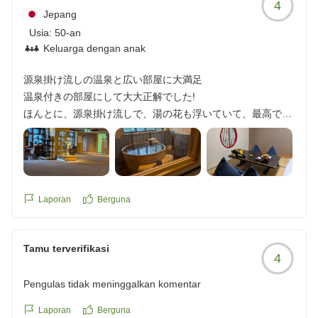
4
うでした。
Jepang
温泉も男女日替わりで両方の湯船を楽しみましたが、3泊目
Usia:
50-an
最後の露天でクワガタさんが登場していましたが、これは子
Keluarga dengan anak
供が喜んで持ち帰りそうですね(笑)
演奏会は毎日演目や楽器も違い、3日目の晩のバイオリンと
源泉掛け流しの温泉と広い部屋に大満足
ピアノのご夫婦の演奏を間近で楽しみました。音楽はもっと
温泉付きの部屋にして大大正解でした!
自由に肩ひじはらずに聴けるといいと思っているので、こう
ほんとに、源泉掛け流しで、湯の花も浮いていて、最高でし
いう催しは素晴らしいと思います。
た!何回も入りました!
来年の夏も、今度は天気が良くなることを祈りながらまたニ
部屋もとても広くてビックリするくらいでした。
セコにお邪魔したいです。
ロビーも素敵ですね。演奏会もホントに素敵でした。
他の画像やクチコミの詳細はこちらから
Laporan
Berguna
https://review.travel.rakuten.co.jp/hotel/voice/20092?
海鮮丼を北海道なので期待しまくっていたのですが、
reviewId=33123478300820
イクラが高騰のためかなくって
Tamu terverifikasi
そこだけが、残念でした、、
4
でも絶対にまた行きたいと思える部屋でした、
Pengulas tidak meninggalkan komentar
Laporan
Berguna