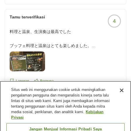
クチコミの詳細はこちらから
https://review.travel.rakuten.co.jp/hotel/voice/20092?
reviewId=33123478297646
Tamu terverifikasi
4
料理と温泉、生演奏は最高でした
ブッフェ料理と温泉はとても楽しめました。
夜の生演奏も素晴らしくとても良い思い出になりました。
朝にホテル近くを散策していたら、火事に遭遇しました。
クチコミの詳細はこちらから
https://review.travel.rakuten.co.jp/hotel/voice/20092?
reviewId=33123478255422
Laporan
Berguna
Situs web ini menggunakan cookie untuk meningkatkan
pengalaman pengguna dan menganalisis kinerja serta lalu
lintas di situs web kami. Kami juga membagikan informasi
Tamu terverifikasi
5
tentang penggunaan situs kami oleh Anda kepada mitra
media sosial, periklanan, dan analitik kami.
Kebijakan
Pengulas tidak meninggalkan komentar
Privasi
Laporan
Berguna
Jangan Menjual Informasi Pribadi Saya