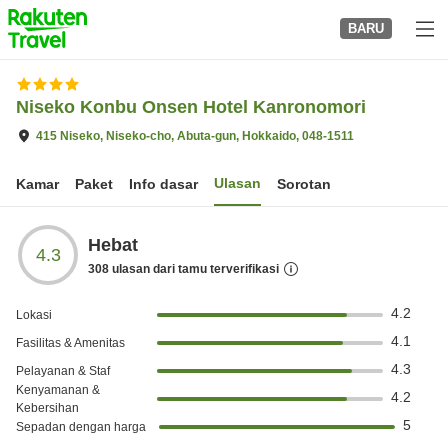
to
BARU
top
page
Niseko Konbu Onsen Hotel Kanronomori
415 Niseko, Niseko-cho, Abuta-gun, Hokkaido, 048-1511
Ulasan
Kamar
Paket
Info dasar
Sorotan
Hebat
4.3
308
ulasan dari tamu terverifikasi
4.2
Lokasi
4.1
Fasilitas & Amenitas
4.3
Pelayanan & Staf
Kenyamanan &
4.2
Kebersihan
5
Sepadan dengan harga