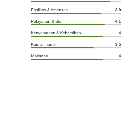
Fasilitas & Amenitas
3.9
Pelayanan & Staf
4.1
Kenyamanan & Kebersihan
4
Kamar mandi
3.5
Makanan
4