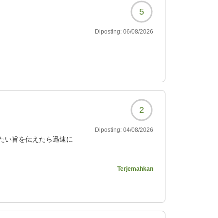
5
Diposting:
06/08/2026
2
Diposting:
04/08/2026
たい旨を伝えたら迅速に
Terjemahkan
ます。