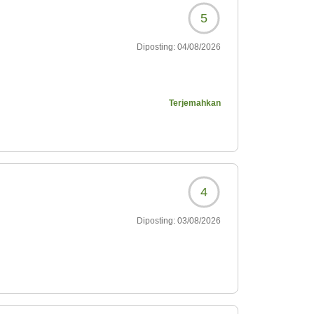
5?
5
Diposting:
04/08/2026
Terjemahkan
らいました。
4
5?
Diposting:
03/08/2026