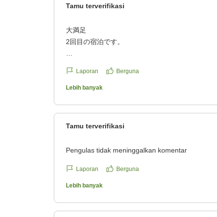
https://review.travel.rakuten.co.jp/hotel/voice/184
Tamu terverifikasi
reviewId=33123478407081
大満足
2回目の宿泊です。
今回もとても快適でした!
Laporan
Berguna
チェックアウトしたくない位、ゆっくりさせても
Lebih banyak
次回またお世話になろうと思います。
今回もありがとうございました。
クチコミの詳細はこちらから
Tamu terverifikasi
https://review.travel.rakuten.co.jp/hotel/voice/184
reviewId=33123478386214
Pengulas tidak meninggalkan komentar
Laporan
Berguna
Lebih banyak