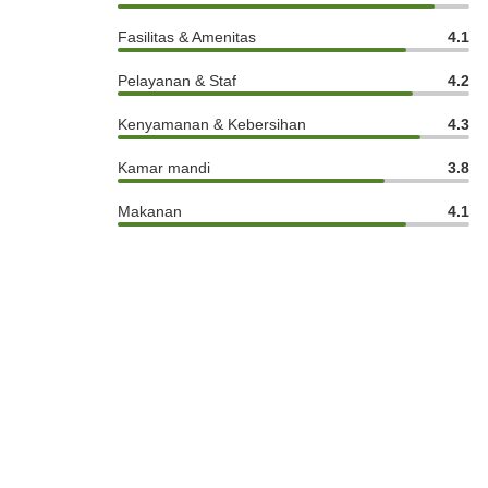
Fasilitas & Amenitas
4.1
Pelayanan & Staf
4.2
Kenyamanan & Kebersihan
4.3
Kamar mandi
3.8
Makanan
4.1