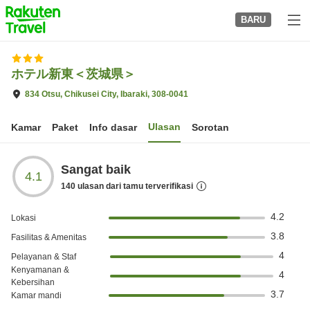
to
BARU
top
page
ホテル新東＜茨城県＞
834 Otsu, Chikusei City, Ibaraki, 308-0041
Ulasan
Kamar
Paket
Info dasar
Sorotan
Sangat baik
4.1
140
ulasan dari tamu terverifikasi
4.2
Lokasi
3.8
Fasilitas & Amenitas
4
Pelayanan & Staf
Kenyamanan &
4
Kebersihan
3.7
Kamar mandi