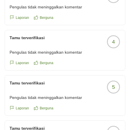
鉄板焼「加賀」では、厳選した食材の持ち味を活かし、
在まで、さまざまなシーンで便利にご利用いただける環
Pengulas tidak meninggalkan komentar
一品一品心を込めてご提供しております。また、地上
境を整えております。
19階からご覧いただける景色とともに、お食事の時間
Laporan
Berguna
そして何より、「また利用したいです」とのお言葉をい
そのものが思い出に残るひとときとなるよう、おもてな
ただけましたことが、私どもにとって何よりの喜びであ
しにも力を入れております。お客様にご満足いただけた
り、大きな励みでございます。これからも、ご家族皆様
Tamu terverifikasi
ご様子を伺うことができ、スタッフ一同大変光栄に存じ
に安心して快適にお過ごしいただけるホテルであり続け
4
ます。
られるよう、サービス・お料理・施設のすべてにおいて
Pengulas tidak meninggalkan komentar
これからも、お料理の美味しさはもちろんのこと、心地
より一層磨きをかけ、心を込めたおもてなしに努めてま
よい空間づくりと温かいサービスで、お客様に「また訪
いります。
Laporan
Berguna
れたい」と思っていただけるホテルを目指してまいりま
改めまして、この度は素敵なご感想をお寄せいただき、
す。
誠にありがとうございました。また皆様にお会いできま
改めまして、この度は嬉しいご感想をお寄せいただき、
す日を、スタッフ一同心より楽しみにお待ちしておりま
Tamu terverifikasi
5
誠にありがとうございました。次回お越しの際も、ぜひ
す。
鉄板焼「加賀」をはじめ、館内のレストランで季節ごと
Pengulas tidak meninggalkan komentar
のお料理をお楽しみいただければ幸いです。
またお客様にお会いできます日を、スタッフ一同心より
Laporan
Berguna
お待ち申し上げております。
Tamu terverifikasi