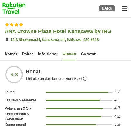
to
BARU
top
page
ANA Crowne Plaza Hotel Kanazawa by IHG
16-3 Showamachi, Kanazawa-shi, Ishikawa, 920-8518
Ulasan
Kamar
Paket
Info dasar
Sorotan
Hebat
4.3
654
ulasan dari tamu terverifikasi
4.7
Lokasi
4.1
Fasilitas & Amenitas
4.3
Pelayanan & Staf
Kenyamanan &
4.2
Kebersihan
3.8
Kamar mandi