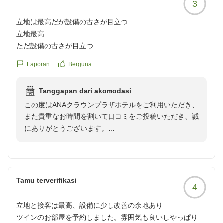
3
立地は最高だが設備の古さが目立つ
立地最高
ただ設備の古さが目立つ
Laporan
Berguna
クチコミの詳細はこちらから
https://review.travel.rakuten.co.jp/hotel/voice/263?
Tanggapan dari akomodasi
reviewId=33123478405670
この度はANAクラウンプラザホテルをご利用いただき、
また貴重なお時間を割いて口コミをご投稿いただき、誠
にありがとうございます。
「立地最高」とのお言葉をいただき、大変嬉しく拝読い
たしました。当ホテルは駅に隣接しており、観光やビジ
ネスなどさまざまな目的のお客様に便利にご利用いただ
ける立地を大切な魅力の一つとしております。その利便
Tamu terverifikasi
4
性をご実感いただけたことは、私どもにとって何よりの
喜びでございます。
立地と接客は最高、設備に少し改善の余地あり
一方で、設備の古さにつきましては、ご期待に十分お応
ツインのお部屋を予約しました。雰囲気も良いしやっぱり