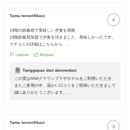
誠にありがとうございます。「お腹いっぱい食べ過ぎて
お昼は抜くくらい」とのお言葉から、ご満足いただけた
Tamu terverifikasi
ご様子が目に浮かび、思わず笑顔になりながら拝見いた
4
しました。地元の食材や季節の味覚を取り入れたメニュ
19階の鉄板焼で美味しい夕食を堪能
ーをはじめ、できたてのお料理など、お客様に一日の始
19階鉄板焼加賀で夕食を頂きました。美味しかったです。
まりを豊かな気持ちで迎えていただけるよう心を込めて
クチコミの詳細はこちらから
ご用意しております。このようなお言葉は、料理人をは
https://review.travel.rakuten.co.jp/hotel/voice/263?
じめ朝食スタッフにとって何よりの励みとなります。
Laporan
Berguna
reviewId=33123478475070
お部屋につきましても、3名様でのご利用に際し、エキ
ストラベッドをご用意したお部屋でも広さや快適さにご
Tanggapan dari akomodasi
満足いただき、ゆったりとお過ごしいただけたとのこ
この度はANAクラウンプラザホテルをご利用いただき、
と、大変安心いたしました。ご滞在中、ご家族皆様で心
またご多用の中、温かい口コミをご投稿いただきまして
地よい時間をお過ごしいただけたのであれば、これ以上
誠にありがとうございます。
嬉しいことはございません。
ご滞在中には、19階の鉄板焼「加賀」にてご夕食をお
さらに、ホテルに隣接するコンビニエンスストアの利便
楽しみいただき、「美味しかった」とのお言葉を頂戴す
性についてもご評価いただき、「言う事なし！」との嬉
ることができ、大変嬉しく拝読いたしました。このよう
しいお言葉まで頂戴し、心より感謝申し上げます。当ホ
なお褒めのお言葉は、料理人をはじめ、レストランスタ
テルは駅や周辺施設へのアクセスの良さも多くのお客様
Tamu terverifikasi
3
ッフにとって何よりの励みとなります。
にご好評いただいており、観光やビジネス、長期のご滞