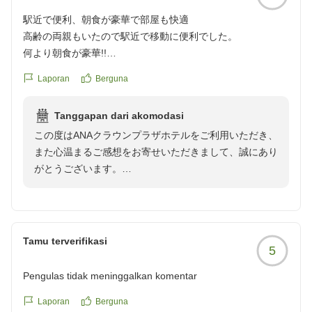
駅近で便利、朝食が豪華で部屋も快適
高齢の両親もいたので駅近で移動に便利でした。
何より朝食が豪華!!
お腹いっぱい食べ過ぎてお昼は抜くくらいです。
Laporan
Berguna
3人だったので一台はエキストラベッドでしたが部屋も広く
快適に3泊出来ました。
Tanggapan dari akomodasi
すぐ横にコンビニもあり言う事なし!
この度はANAクラウンプラザホテルをご利用いただき、
また利用したいです。
また心温まるご感想をお寄せいただきまして、誠にあり
クチコミの詳細はこちらから
がとうございます。
https://review.travel.rakuten.co.jp/hotel/voice/263?
ご家族皆様での大切なご旅行に当ホテルをお選びいただ
reviewId=33123478527646
き、快適に3泊をお過ごしいただけたとのこと、スタッ
フ一同大変嬉しく拝読いたしました。特に、ご高齢のご
両親様とご一緒のご滞在とのことでしたので、駅に隣接
Tamu terverifikasi
5
した立地がお役に立ち、移動のご負担を少しでも軽減で
きましたことは、私どもにとりましても何よりの喜びで
Pengulas tidak meninggalkan komentar
ございます。
また、朝食につきまして「豪華」とのお言葉を頂戴し、
Laporan
Berguna