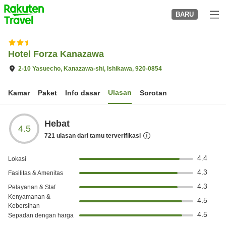
to
BARU
top
page
Hotel Forza Kanazawa
2-10 Yasuecho, Kanazawa-shi, Ishikawa, 920-0854
Ulasan
Kamar
Paket
Info dasar
Sorotan
Hebat
4.5
721
ulasan dari tamu terverifikasi
4.4
Lokasi
4.3
Fasilitas & Amenitas
4.3
Pelayanan & Staf
Kenyamanan &
4.5
Kebersihan
4.5
Sepadan dengan harga