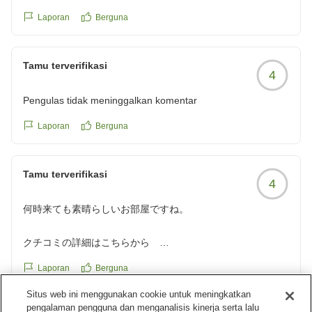
Laporan
Berguna
Tamu terverifikasi
4
Pengulas tidak meninggalkan komentar
Laporan
Berguna
Tamu terverifikasi
4
何時来ても素晴らしいお部屋ですね。
クチコミの詳細はこちらから
https://review.travel.rakuten.co.jp/hotel/voice/177000?
Laporan
Berguna
reviewId=33123478244729
Situs web ini menggunakan cookie untuk meningkatkan
Tanggapan dari akomodasi
pengalaman pengguna dan menganalisis kinerja serta lalu