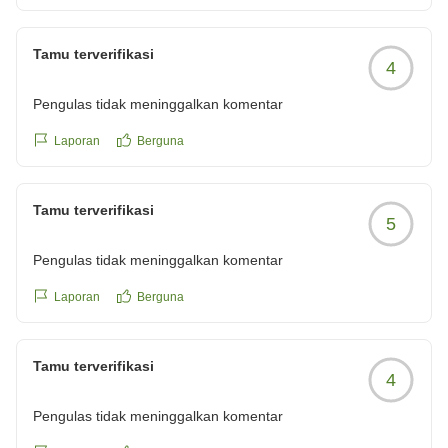
フットマッサージャーやフェイスナノケアもあり、ゆったり
できました。
Tamu terverifikasi
4
到着が22時を過ぎてしまい
楽しみにしていたウエルカムドリンクの
Pengulas tidak meninggalkan komentar
日本酒ワインが終了してしまっていたのが唯一残念でしたが
これは仕方ない
Laporan
Berguna
もう1泊したかった~
また、利用させていただきます。
Tamu terverifikasi
クチコミの詳細はこちらから
5
https://review.travel.rakuten.co.jp/hotel/voice/177000?
reviewId=33123478563030
Pengulas tidak meninggalkan komentar
Laporan
Berguna
Tamu terverifikasi
4
Pengulas tidak meninggalkan komentar