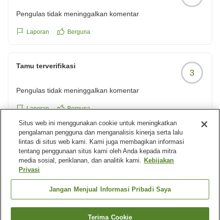
Pengulas tidak meninggalkan komentar
Laporan
Berguna
Tamu terverifikasi
3
Pengulas tidak meninggalkan komentar
Laporan
Berguna
Situs web ini menggunakan cookie untuk meningkatkan
pengalaman pengguna dan menganalisis kinerja serta lalu
lintas di situs web kami. Kami juga membagikan informasi
Tamu terverifikasi
3
tentang penggunaan situs kami oleh Anda kepada mitra
media sosial, periklanan, dan analitik kami.
Kebijakan
Pengulas tidak meninggalkan komentar
Privasi
Laporan
Berguna
Jangan Menjual Informasi Pribadi Saya
Muat lebih banyak hasil
Terima Cookie