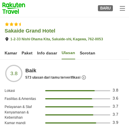
to
BARU
top
page
Sakaide Grand Hotel
1-2-33 Nishi Ohama Kita, Sakaide-shi, Kagawa, 762-0053
Ulasan
Kamar
Paket
Info dasar
Sorotan
Baik
3.8
573
ulasan dari tamu terverifikasi
3.8
Lokasi
3.6
Fasilitas & Amenitas
3.7
Pelayanan & Staf
Kenyamanan &
3.7
Kebersihan
3.9
Kamar mandi