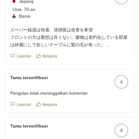
Jepang
Usia:
70-an
Bisnis
スーパー銭湯は快適、清掃面は改善を希望
フロントの方は愛想は良くない。建物は老朽化している部屋
は綺麗にして欲しいテーブルに髪の毛が有った。
スーパー銭湯はゆっくり出来て良かった、駐車場も無料で有
Laporan
Berguna
難い。
クチコミの詳細はこちらから
https://review.travel.rakuten.co.jp/hotel/voice/15414?
Tamu terverifikasi
4
reviewId=33123478451985
Pengulas tidak meninggalkan komentar
Laporan
Berguna
Tamu terverifikasi
4