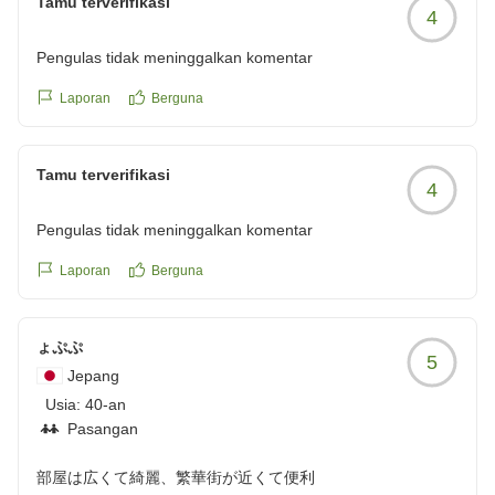
Tamu terverifikasi
4
いただき、スタッフ一同、大変うれしく拝見いたしまし
た。
Pengulas tidak meninggalkan komentar
館内の設備やコインランドリー、漫画コーナー、朝食の
Laporan
Berguna
スイーツなど、ご滞在をお楽しみいただけたようで何よ
りでございます。また、充電ケーブルの貸し出しがお役
Tamu terverifikasi
に立てたとのこともうれしく思っております。
4
Pengulas tidak meninggalkan komentar
当館は瓦町駅や商店街にも近く、観光やお食事にも便利
な立地となっておりますので、次回高松へお越しの際も
Laporan
Berguna
ぜひご活用ください。
「また泊まりたいホテルです！」というお言葉は、私ど
ょぷぷ
5
もにとって何よりの励みです。これからも皆様に快適に
Jepang
お過ごしいただけるホテルを目指し、スタッフ一同努め
Usia:
40-an
てまいります。
Pasangan
またお会いできます日を心より楽しみにしております。
部屋は広くて綺麗、繁華街が近くて便利