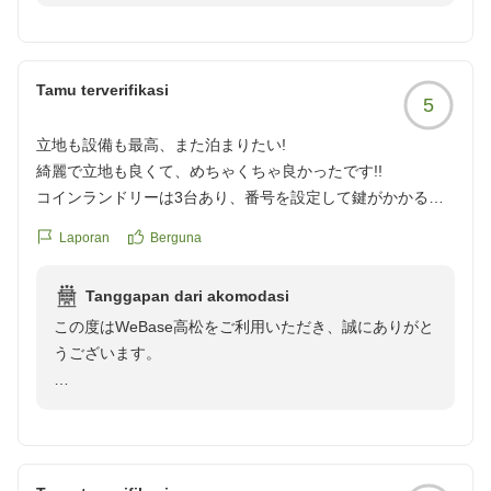
いつもご宿泊いただき、また毎回温かいクチコミをお寄
せいただき、心より御礼申し上げます。
「今回も快適に過ごせて大満足」とのお言葉を頂戴し、
Tamu terverifikasi
5
スタッフ一同大変うれしく拝読いたしました。今回のご
滞在も快適にお過ごしいただけたようで、安心しており
立地も設備も最高、また泊まりたい!
ます。
綺麗で立地も良くて、めちゃくちゃ良かったです!!
コインランドリーは3台あり、番号を設定して鍵がかかるタ
これからも安心してお選びいただけるホテルであり続け
イプでした。朝食はスイーツも豊富で、漫画も借りれます。
られるよう、清潔で快適な空間づくりと心を込めたおも
Laporan
Berguna
エレベーターを上がった2階がフロントになります。
てなしに努めてまいります。
携帯の充電ケーブルを忘れていたのですがホテルの方が快く
Tanggapan dari akomodasi
貸し出して下さいました。
また高松へお越しの際は、ぜひWeBase 高松をご利用
この度はWeBase高松をご利用いただき、誠にありがと
また泊まりたいホテルです!
くださいませ。
うございます。
他の画像やクチコミの詳細はこちらから
お会いできます日を、スタッフ一同、心よりお待ちして
https://review.travel.rakuten.co.jp/hotel/voice/168533?
おります。
また、お忙しい中、とてもうれしいご感想と満点の評価
reviewId=33123478244149
をお寄せいただき、心より御礼申し上げます。
WeBase 高松 中村
「立地も設備も最高、また泊まりたい！」とのお言葉を