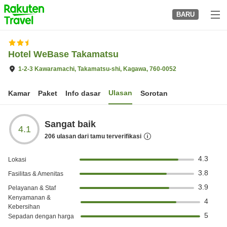
to
BARU
top
page
Hotel WeBase Takamatsu
1-2-3 Kawaramachi, Takamatsu-shi, Kagawa, 760-0052
Ulasan
Kamar
Paket
Info dasar
Sorotan
Sangat baik
4.1
206
ulasan dari tamu terverifikasi
4.3
Lokasi
3.8
Fasilitas & Amenitas
3.9
Pelayanan & Staf
Kenyamanan &
4
Kebersihan
5
Sepadan dengan harga