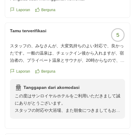
この度はお忙しい中ご投稿いただきまして誠にありがと
うございます。
Laporan
Berguna
お客様のまたのご利用をスタッフ一同心よりお待ち申し
Tamu terverifikasi
5
スタッフの、みなさんが、大変気持ちのよい対応で、良かっ
たです。一般の温泉は、チェックイン後から入れますが、宿
泊者の、プライベート温泉とサウナが、20時からなので、こ
れも、チェックインと、同時にしていただいたら、待つこと
Laporan
Berguna
なく、疲れが、取れます。何か工夫されたら、いかがでしょ
うか。朝食の、バイキングも、美味しく、頂きました。あり
Tanggapan dari akomodasi
がとございました。
この度はサンロイヤルホテルをご利用いただきまして誠
にありがとうございます。
スタッフの対応や大浴場、また朝食につきましてもお褒
めのお言葉を頂き大変嬉しく思います。当ホテルの大浴
場は、日帰り入浴のみ利用することもできる関係で、2
階のサウナに関しましてはご宿泊者様専用という事で時