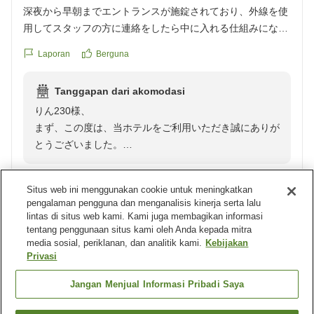
今後もより良いサービスを目指して努力してまいりま
深夜から早朝までエントランスが施錠されており、外線を使
す。
用してスタッフの方に連絡をしたら中に入れる仕組みになっ
この度はお忙しい中ご投稿いただきまして誠にありがと
ているようです。
うございます。
Laporan
Berguna
1泊目、深夜にホテルに戻ってきた為、外線を2度ほど鳴らし
お客様のまたのご利用をスタッフ一同心よりお待ち申し
てみましたが、コール音が鳴りっぱなしでどなたにもご対応
上げております。
Tanggapan dari akomodasi
頂けず。結局深夜から早朝までの時間は他のホテルを使用し
りん230様、
ました。
まず、この度は、当ホテルをご利用いただき誠にありが
このことをお伝えしたら口頭でのお詫びのみ。
とうございました。
チェックアウトの際にもこの件についてお詫びされることも
そして、ご迷惑をお掛けしたことお詫び申し上げます。
なく。返金などの対応はないものでしょうか 。
りん230様の口コミ投稿を全スタッフに周知し、当日の
あまりにも失礼です。
Situs web ini menggunakan cookie untuk meningkatkan
状況確認をいたしました。どのような状況だとしても、
pengalaman pengguna dan menganalisis kinerja serta lalu
ご迷惑をお掛けしたことには変わりありません。
lintas di situs web kami. Kami juga membagikan informasi
Tamu terverifikasi
3
大変申し訳ございませんでした。
tentang penggunaan situs kami oleh Anda kepada mitra
media sosial, periklanan, dan analitik kami.
Kebijakan
ご指摘いただきました内線機につきまして、機械の故障
Pengulas tidak meninggalkan komentar
Privasi
等は見られませんでしたが、運用について改善策を試し
ております。今回のようなことが二度とないよう、ご指
Laporan
Berguna
Jangan Menjual Informasi Pribadi Saya
摘を真摯に受け止め、努めて参ります。このようななか
なか言い難い内容をはっきりとお伝え下さったこと、最