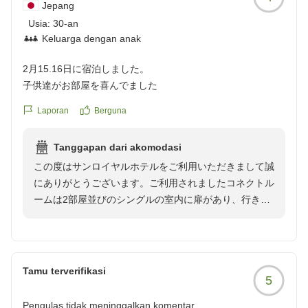
Jepang
上げております。
Usia:
30-an
Keluarga dengan anak
2月15.16日に宿泊しました。
子供達がお部屋を喜んでました
Laporan
Berguna
Tanggapan dari akomodasi
この度はサンロイヤルホテルをご利用いただきまして誠
にありがとうございます。ご利用されましたコネクトル
ームは2部屋並びのシングルの室内に扉があり、行き来
できる作りとなっております。ツインルームと違い、
各々の時間を過ごすことが出来ると喜ばれております。
お子様方が気に入ってくださったとのこと、大変嬉しく
思います。
Tamu terverifikasi
5
今後もより良いサービスを目指して努力してまいりま
す。
Pengulas tidak meninggalkan komentar