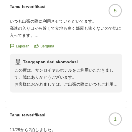
間を分けさせて頂いており、大変ご不便をお掛け致しま
Tamu terverifikasi
5
して誠に申し訳ございませんでした。忙しい中、ご投稿
いただきまして誠にありがとうございます。お客様のま
いつも出張の際に利用させていただいてます。
たのご利用をスタッフ一同心よりお待ち申し上げており
高速の入り口から近くて立地も良く部屋も狭くないので気に
ます。
入ってます。
特に朝ごはんは美味しく、朝カレーは必ず食べます。
Laporan
Berguna
Tanggapan dari akomodasi
この度は、サンロイヤルホテルをご利用いただきまし
て、誠にありがとうございます。
お客様におかれましては、ご出張の際にいつもご利用い
ただき、重ねて御礼申し上げます。
当ホテルは高松中央インターからお車で約3分でござい
ますので、お車でお越しのお客様にはアクセスに大変便
利な立地となっております。
Tamu terverifikasi
1
朝食にもご満足いただけたようで、大変嬉しく思いま
す。
11/29から2泊しました。