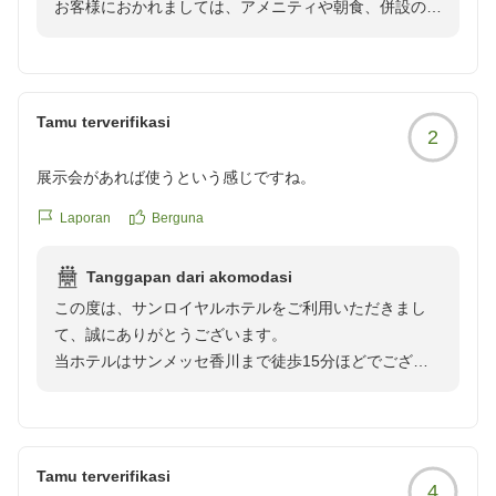
お客様におかれましては、アメニティや朝食、併設の大
浴場について大変満足されたご様子で嬉しく思います。
何より、朝ごはんと大浴場に大変満足致しました。
また、スタッフの接客や清掃に関してもお褒めのお言葉
朝ごはんは体に良い和食中心で、サラダバーにデザート、メ
をいただき、ありがとうございます。
インのおかずからカレーまで豊富なラインナップでした。ど
「ぜひリピートしたいホテル」とのお言葉にスタッフ一
れも本当に美味しかったです。大浴場は今月末で閉店(？)の
Tamu terverifikasi
2
同安堵しております。
ようですが、、、本当にもったいないです。維持費など色々
お忙しい中ご投稿いただきまして誠にありがとうござい
あるでしょうが、広くて綺麗で家族全員大満足でした。いつ
展示会があれば使うという感じですね。
ます。
の日か復活することを祈っております。
お客様のまたのお越しをスタッフ一同心よりお待ち申し
Laporan
Berguna
上げております。
また高松に伺う際は、ぜひリピートしたいホテルでした。あ
Tanggapan dari akomodasi
この度は、サンロイヤルホテルをご利用いただきまし
て、誠にありがとうございます。
当ホテルはサンメッセ香川まで徒歩15分ほどでござい
ますので、サンメッセでのイベント等でお越しのお客様
にはアクセスに大変便利な立地となっております。
この度はお忙しい中ご投稿いただきまして誠にありがと
うございます。
Tamu terverifikasi
4
お客様のまたのご利用をスタッフ一同心よりお待ち申し