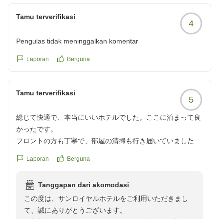
ます。
お客様のまたのお越しをスタッフ一同心よりお待ち申し
Tamu terverifikasi
4
上げております。
Pengulas tidak meninggalkan komentar
Laporan
Berguna
Tamu terverifikasi
5
総じて快適で、本当にいいホテルでした。ここに泊まって良
かったです。
フロントの方も丁寧で、部屋の清掃も行き届いていました。
ロビーにはアメニティが豊富にあり、数量限定ではあります
Laporan
Berguna
が上下セパレートのパジャマや低反発枕など、快適に過ごす
ためのグッズが豊富に取りそろえられており、自由に持って
Tanggapan dari akomodasi
行っていいとの事でした。ここまでサービスが丁寧だとは思
この度は、サンロイヤルホテルをご利用いただきまし
わず、驚きました。フロントの方からの心遣いを感じまし
て、誠にありがとうございます。
た。