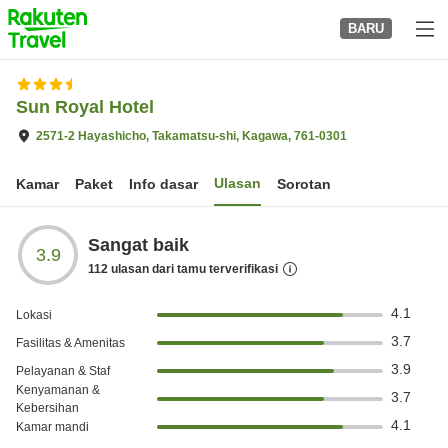
to
BARU
top
page
Sun Royal Hotel
2571-2 Hayashicho, Takamatsu-shi, Kagawa, 761-0301
Ulasan
Kamar
Paket
Info dasar
Sorotan
Sangat baik
3.9
112
ulasan dari tamu terverifikasi
4.1
Lokasi
3.7
Fasilitas & Amenitas
3.9
Pelayanan & Staf
Kenyamanan &
3.7
Kebersihan
4.1
Kamar mandi