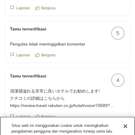
チェックインチェックアウトも機械ですので簡単でした。
Laporan
Berguna
クチコミの詳細はこちらから
https://review.travel.rakuten.co.jp/hotel/voice/70689?
reviewId=33123478250749
Tamu terverifikasi
5
Pengulas tidak meninggalkan komentar
Laporan
Berguna
Tamu terverifikasi
4
清潔感溢れる非常に良いホテルでお勧めします!
クチコミの詳細はこちらから
https://review.travel.rakuten.co.jp/hotel/voice/70689?
reviewId=33123478190846
Laporan
Berguna
Situs web ini menggunakan cookie untuk meningkatkan
pengalaman pengguna dan menganalisis kinerja serta lalu