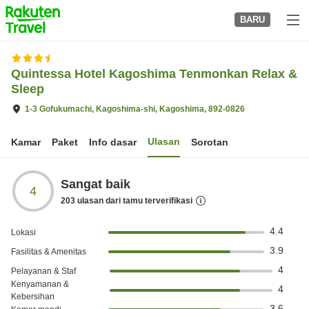
to
BARU
top
page
Quintessa Hotel Kagoshima Tenmonkan Relax &
Sleep
1-3 Gofukumachi, Kagoshima-shi, Kagoshima, 892-0826
Ulasan
Kamar
Paket
Info dasar
Sorotan
Sangat baik
4
203
ulasan dari tamu terverifikasi
4.4
Lokasi
3.9
Fasilitas & Amenitas
4
Pelayanan & Staf
Kenyamanan &
4
Kebersihan
3.6