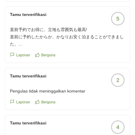
クチコミの詳細はこちらから
Tamu terverifikasi
5
https://review.travel.rakuten.co.jp/hotel/voice/70689?
reviewId=33123478400000
直前予約でお得に、立地も雰囲気も最高!
直前に予約したからか、かなりお安く泊まることができまし
た。
立地もホテル内の雰囲気もとてもよかったです!また泊まりた
Laporan
Berguna
いです!
クチコミの詳細はこちらから
https://review.travel.rakuten.co.jp/hotel/voice/70689?
Tamu terverifikasi
2
reviewId=33123478391469
Pengulas tidak meninggalkan komentar
Laporan
Berguna
Tamu terverifikasi
4