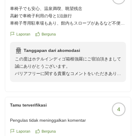
車椅子でも安心、温泉満喫、眺望残念
高齢で車椅子利用の母と1泊旅行
車椅子専用駐車場もあり、館内もスロープがあるなど不便は
なし
Laporan
Berguna
チェックイン・チェックアウトはフロント対応ではなく広い
テーブルに2名のスタッフと着座形式、とても親切だけど1組
Tanggapan dari akomodasi
ずつ時間がかかる。買い物の精算も同じところでなので、先
この度はホテルインディゴ箱根強羅にご宿泊頂きまして
客が会計やその他観光予約などをしていると結構待たなくて
誠にありがとうございます。
はいけないのが不便だった
バリアフリーに関する貴重なコメントをいただきありが
部屋は綺麗で客室露天風呂に行くところに少しの段差があっ
とうございます。
たけど、ほぼほぼバリアフリーで問題なし
しかしながら、お帰りの際のお見送りが無かった点につ
湯船も手すりがあり、浴槽内も段差があって座れるようにな
きましては大変申し訳ございませんでした。
っていたため高齢の母もゆっくり温泉を楽しむことができた
今後ともよろしくお願いいたします。
他のコメントにもあったけど、対岸が工事中でコンビニや民
Tamu terverifikasi
4
敬具
家などからも見えてしまいそうな気がしてブラインドは降ろ
しっぱなしにしたので眺望はイマイチ
Pengulas tidak meninggalkan komentar
ホテルインディゴ箱根強羅
スタッフはみなさんカジュアルだけどしっかり教育されてい
Laporan
Berguna
る感じ、夕食のときはとても好印象の女性スタッフがサーブ