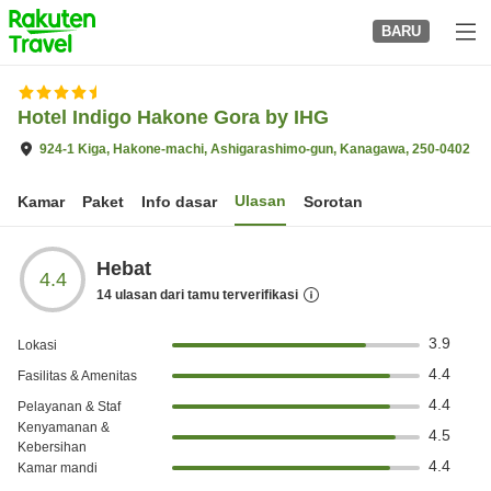
to
BARU
top
page
Hotel Indigo Hakone Gora by IHG
924-1 Kiga, Hakone-machi, Ashigarashimo-gun, Kanagawa, 250-0402
Ulasan
Kamar
Paket
Info dasar
Sorotan
Hebat
4.4
14
ulasan dari tamu terverifikasi
3.9
Lokasi
4.4
Fasilitas & Amenitas
4.4
Pelayanan & Staf
Kenyamanan &
4.5
Kebersihan
4.4
Kamar mandi