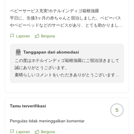
ベビーサービス充実!ホテルインディゴ箱根強羅
平日に、生後3ヶ月の赤ちゃんと宿泊しました。ベビーバス
やベビーベッドなどのサービスがあり、とても助かりまし
た。小田原駅からバスで向かいましたが、ホテルに到着する
Laporan
Berguna
とすぐにスタッフの方が荷物を運んでくださりありがたかっ
たです。
Tanggapan dari akomodasi
この度はホテルインディゴ箱根強羅にご宿泊頂きまして
外資系ホテルということもあり、想定していた通り、宿泊客
誠にありがとうございます。
の7〜8割ほどが外国人でした。これまで泊まってきた箱根の
素晴らしいコメントをいただきありがとうございます。
旅館とは雰囲気が異なり、新鮮な気持ちで楽しめました。
今後ともよろしくお願いいたします。
敬具
お部屋はとても綺麗でした。リバーサイドビューということ
で期待していましたが、対岸は思っていたより近く、工事現
ホテルインディゴ箱根強羅
場やコンビニが見えました。露天風呂も対岸から見えてしま
Tamu terverifikasi
5
いそうだったため、ブラインドを閉めて入浴しました。眺望
はほとんど期待できませんが、露天風呂自体は気持ちよく利
Pengulas tidak meninggalkan komentar
用できました。
Laporan
Berguna