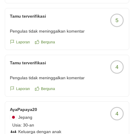
してくれ、特にレストランのマネージャーの方でしょうか、
夕食時も朝のチェックアウトの際にも母にお声がけしてくれ
Tamu terverifikasi
るなど、とても好印象でした
5
お部屋の冷蔵庫内の利用、アルコールやドリンク類などイン
Pengulas tidak meninggalkan komentar
バウンドのせいか他の宿に比べて高いと感じたところとフロ
ントのやり方以外は満足の滞在でした
Laporan
Berguna
到着時には出迎えていただきましたが、出発時にはお見送り
はなく、他のインバウンド客の記念撮影などしてるスタッフ
を横目に車椅子の母と荷物を駐車場に運び出発したのは少し
Tamu terverifikasi
4
寂しい気がしましたが、総合的に良い宿だと思います。」
Pengulas tidak meninggalkan komentar
クチコミの詳細はこちらから
Laporan
Berguna
https://review.travel.rakuten.co.jp/hotel/voice/177836?
reviewId=33123477213061
AyaPapaya20
4
Jepang
Usia:
30-an
Keluarga dengan anak