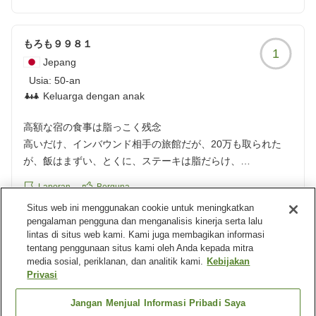
大浴場はかなりインバウンド向けの印象でした。水着着用で
写真撮影も可能、湯温もぬるめで、温泉というより温水プー
もろも９９８１
ルのような雰囲気です。個人的には、お部屋の露天風呂で十
1
Jepang
分だと感じました。
Usia:
50-an
Keluarga dengan anak
朝食ビュッフェは外資系ホテルらしくパンの種類が充実して
おり、どれも美味しかったです。平日でしたが、朝8時の時
高額な宿の食事は脂っこく残念
点で満席でした。
高いだけ、インバウンド相手の旅館だが、20万も取られた
が、飯はまずい、とくに、ステーキは脂だらけ、
総合的に、以前から一度泊まってみたかったホテルインディ
こりゃだめだ、2度と行かない
ゴに宿泊できて満足です。
Laporan
Berguna
クチコミの詳細はこちらから
クチコミの詳細はこちらから
Situs web ini menggunakan cookie untuk meningkatkan
https://review.travel.rakuten.co.jp/hotel/voice/177836?
https://review.travel.rakuten.co.jp/hotel/voice/177836?
pengalaman pengguna dan menganalisis kinerja serta lalu
reviewId=33123476780135
reviewId=33123477081568
lintas di situs web kami. Kami juga membagikan informasi
Tamu terverifikasi
5
tentang penggunaan situs kami oleh Anda kepada mitra
media sosial, periklanan, dan analitik kami.
Kebijakan
Pengulas tidak meninggalkan komentar
Privasi
Laporan
Berguna
Jangan Menjual Informasi Pribadi Saya