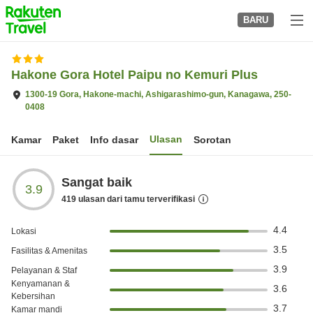
to
BARU
top
page
Hakone Gora Hotel Paipu no Kemuri Plus
1300-19 Gora, Hakone-machi, Ashigarashimo-gun, Kanagawa, 250-
0408
Ulasan
Kamar
Paket
Info dasar
Sorotan
Sangat baik
3.9
419
ulasan dari tamu terverifikasi
4.4
Lokasi
3.5
Fasilitas & Amenitas
3.9
Pelayanan & Staf
Kenyamanan &
3.6
Kebersihan
3.7
Kamar mandi