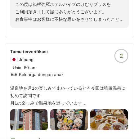
この度は箱根強羅ホテルパイプのけむりプラスを
駅から近いのは良いですが...
露天風呂も丁度良い温度で気持ちよかったです。
ご利用頂きまして誠にありがとうございます。
クチコミの詳細はこちらから
虫もいなかったし。
お食事中はお客様に不快な思いをさせてしまったこと大
https://review.travel.rakuten.co.jp/hotel/voice/75252?
変申し訳ございません。
reviewId=33123478119831
温泉があるので、2泊以上の場合バスタオルの交換ができる
確認後機材の一部が破損しており、既存の味と異なるも
と嬉しいかな。
のになってしまったことお詫び申し上げます。現在は改
善させていただいております。
日頃の疲れはリセットできました。
Tamu terverifikasi
2
お客様から頂戴したご意見を真摯に受け止め、今後もお
お世話になりました。
Jepang
客様に喜んでいただけるようなサービスをご提供できる
他の画像やクチコミの詳細はこちらから
Usia:
60-an
よう精進してまいります。引き続き箱根強羅ホテルパイ
https://review.travel.rakuten.co.jp/hotel/voice/75252?
Keluarga dengan anak
プのけむりプラスをご愛顧賜りますようお願い申し上げ
reviewId=33123478170468
ます。
温泉地を月1の楽しみでまわっているとろ今回は強羅温泉に
フロント係 金子
初めて訪問です
月1の楽しみで温泉地を巡っています
大浴場は清潔感がありましたが部屋のトイレ床にXX毛が落ち
ていて掃除に問題が
救いはフロントの方の対応の良さ 声のトーンも安らぎすらを
感じるほどです