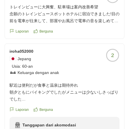
何より、スタッフのみなさんが笑顔で親切。
トレインビューに大興奮、駐車場は案内改善希望
念願のトレインビュースポットホテルに宿泊できました!目の
残念だったのが温泉の利用者。
前を電車が往来して、部屋やお風呂で電車の音を楽しめてと
外国の方がいると...。
ても幸せでした
親子で髪を洗ってその後湯船につかり...長い髪を湯船に浸け
Laporan
Berguna
離れた駐車場がいただいた地図だと分かりにくいので、ルー
てるし、髪はつけないよう注意しました。
トを写真で確認できるQRコードなどをいただけるとありが
その後も様子を見ていたら、浸かってから体を洗ってるの
たいです
iroha052000
か?
2
子どもと家族で気兼ねなく楽しめました
シャワーのお湯が湯船に浸かっている方に飛んでるし...浸か
Jepang
クチコミの詳細はこちらから
っている方も顔を顰めておられました。
Usia:
60-an
https://review.travel.rakuten.co.jp/hotel/voice/75252?
某国の方とお見受けしましたが、マナーが酷すぎ。
Keluarga dengan anak
reviewId=33123478157506
後は
駅近は便利だが食事と温泉は期待外れ
髪を乾かす際に、長い髪を振り回しながら風を当てている
朝夕ともにバイキングでしたがメニューは少ないしさっぱり
人。髪が鏡前のテーブルに沢山落ちているからきれいにする
でした
よう注意されていたら、ゴミ箱に捨てるではなく風で飛ばし
そしてコーヒーは出がらしのほうじ茶のようで思わずそれを
ていた。
Laporan
Berguna
伝えたところ新しく入れ換えてくれましたがイマイチでし
温泉あるあるなのかもしれませんが、マナーが悪い人と一緒
た。
になると残念です。
Tanggapan dari akomodasi
お風呂も本当に温泉?って感じでした。