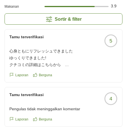
3.9
Makanan
Sortir & filter
Tamu terverifikasi
5
心身ともにリフレッシュできました
ゆっくりできました!
クチコミの詳細はこちらから
https://review.travel.rakuten.co.jp/hotel/voice/75252?
Laporan
Berguna
reviewId=33123478362539
Tamu terverifikasi
4
Pengulas tidak meninggalkan komentar
Laporan
Berguna