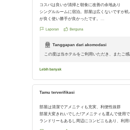
コスパは良いが清掃と朝食に改善の余地あり
シングルルームに宿泊。部屋は広くないですが机
が良く使い勝手が良かったです。
バスルームのカーテンが少しカビ臭かった事と排
Laporan
Berguna
した。ちょっと残念点。
朝食はご飯のおかずがカレーのみ。和食のおかず
Tanggapan dari akomodasi
した。他にはパン4種、ヨーグルト、シリアル、
した。
この度は当ホテルをご利用いただき、またご感
全体的にコスパの良いホテルで満足です。
います。
クチコミの詳細はこちらから
Lebih banyak
https://review.travel.rakuten.co.jp/hotel/voice/18
お部屋についてお褒めのお言葉をいただき、あ
reviewId=33123478394231
一方で、バスルームのカーテンの臭いや排水口
Tamu terverifikasi
し申し訳ございません。いただいたご指摘を真
より快適な環境づくりに努めてまいります。
部屋は清潔でアメニティも充実、利便性抜群
部屋大変きれいでした!アメニティも選んで使用
また、朝食につきましても貴重なご意見をあり
ランドリーもあるし周辺にコンビニもあり、利用
とさせていただきます。
ント時にはお世話になりたいです