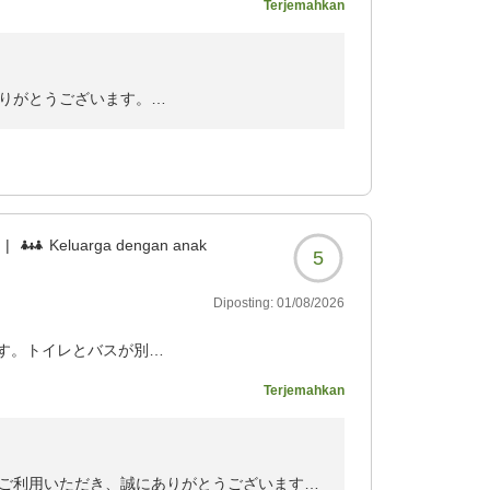
Terjemahkan
指してまいります。またお近くへお越しの際
170?
ッフ一同、心よりお待ちしております。
りがとうございます。
ました。
るようスタッフ一同精進して参ります。
す。
|
Keluarga dengan anak
5
Diposting:
01/08/2026
す。トイレとバスが別な
自分が必要な分を持って
Terjemahkan
りたいです。
170?
ご利用いただき、誠にありがとうございます。