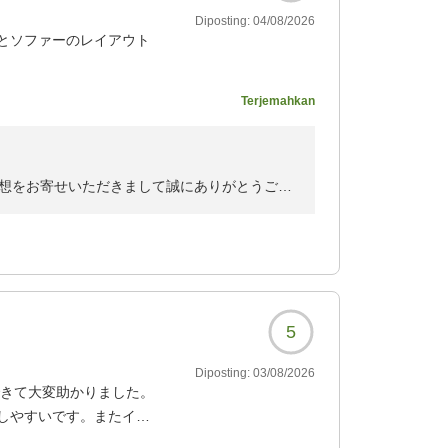
Diposting:
04/08/2026
とソファーのレイアウト
水口の汚れが気になりま
Terjemahkan
があると良いなと思いま
サラダ、ポテサラがありま
想をお寄せいただきまして誠にありがとうござ
170?
りがとうございます。
の清掃につきましては、ご不快な思いをおかけ
5
摯に受け止め、清掃および設備点検を徹底し、
Diposting:
03/08/2026
できて大変助かりました。
がとうございます。今後のメニュー改善の参考
しやすいです。またイベ