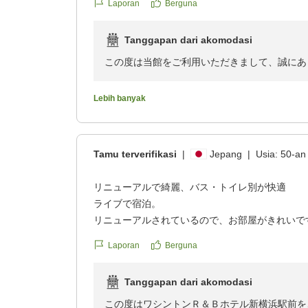
Laporan
Berguna
クチコミの詳細はこちらから
これからも皆様にご満足いただけるホテルを目
https://review.travel.rakuten.co.jp/hotel/voice/18
は、ぜひ当ホテルをご利用くださいませ。スタ
Tanggapan dari akomodasi
reviewId=33123478351131
この度は当館をご利用いただきまして、誠にあ
館内施設にご満足いただけてなによりでござい
Lebih banyak
今後とも多くのお客様に感動と満足を与えられ
お客様のまたのご利用心からお待ち申し上げま
Tamu terverifikasi
|
Jepang
|
Usia:
50-an
リニューアルで綺麗、バス・トイレ別が快適
ライブで宿泊。
リニューアルされているので、お部屋がきれいで
のも良かったです。アメニティもフロント脇から
Laporan
Berguna
いけるので、荷物が少なくて済みます。また泊ま
クチコミの詳細はこちらから
Tanggapan dari akomodasi
https://review.travel.rakuten.co.jp/hotel/voice/18
reviewId=33123478296488
この度はワシントンＲ＆Ｂホテル新横浜駅前を