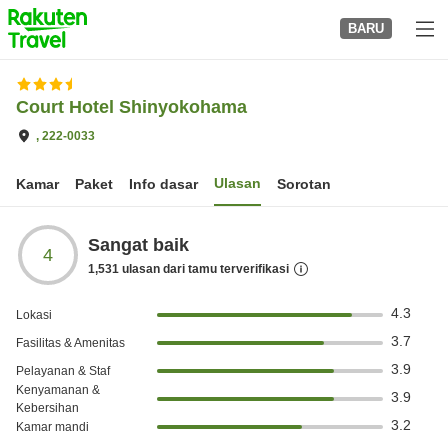
to
BARU
top
page
Court Hotel Shinyokohama
, 222-0033
Ulasan
Kamar
Paket
Info dasar
Sorotan
Sangat baik
4
1,531
ulasan dari tamu terverifikasi
4.3
Lokasi
3.7
Fasilitas & Amenitas
3.9
Pelayanan & Staf
Kenyamanan &
3.9
Kebersihan
3.2
Kamar mandi