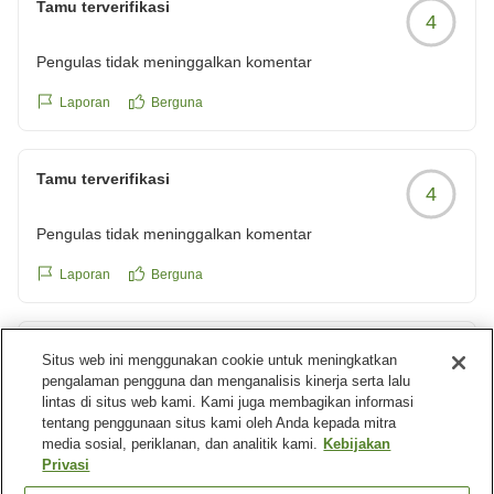
Tamu terverifikasi
4
reviewId=33123477343979
Pengulas tidak meninggalkan komentar
Laporan
Berguna
Tamu terverifikasi
4
Pengulas tidak meninggalkan komentar
Laporan
Berguna
Tamu terverifikasi
Situs web ini menggunakan cookie untuk meningkatkan
5
pengalaman pengguna dan menganalisis kinerja serta lalu
lintas di situs web kami. Kami juga membagikan informasi
コスパ最高ホテル閉館残念
tentang penggunaan situs kami oleh Anda kepada mitra
非常にコスパに優れたホテルでした。
media sosial, periklanan, dan analitik kami.
Kebijakan
閉館されたとのことでとても残念です。
Privasi
クチコミの詳細はこちらから