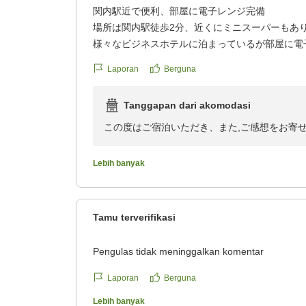
関内駅近で便利、部屋に電子レンジ完備
場所は関内駅徒歩2分、近くにミニスーパーもあ
様々なビジネスホテルに泊まっているが部屋に電
めてで驚いた。利用していないが弁当など買った
Laporan
Berguna
広さと新しさと景観を求めず寝るだけならば充分
クチコミの詳細はこちらから
Tanggapan dari akomodasi
https://review.travel.rakuten.co.jp/hotel/voice/16
reviewId=33123478073250
この度はご宿泊いただき、また,ご感想をお寄
備ついてご満足いただけたようで、大変嬉しく
待ちしております。 ホテルリブマックス横浜
Lebih banyak
Tamu terverifikasi
Pengulas tidak meninggalkan komentar
Laporan
Berguna
Lebih banyak