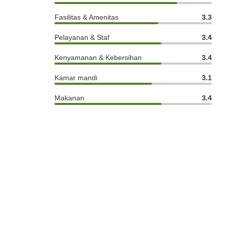
Fasilitas & Amenitas
3.3
Pelayanan & Staf
3.4
Kenyamanan & Kebersihan
3.4
Kamar mandi
3.1
Makanan
3.4