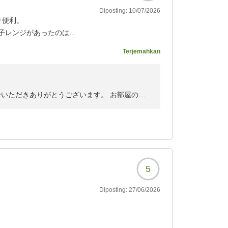
Diposting:
10/07/2026
り便利。
子レンジがあったのは初
人には便利だろう。
Terjemahkan
なホテル。
2847?
せいただきありがとうございます。 お部屋の設
思います。 またお越しいただける日を心よりお
関内駅前 宿泊課
5
Diposting:
27/06/2026