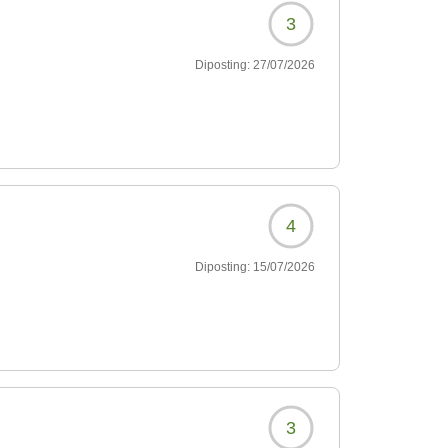
3
Diposting:
27/07/2026
4
Diposting:
15/07/2026
3