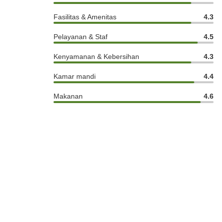
Fasilitas & Amenitas
4.3
Pelayanan & Staf
4.5
Kenyamanan & Kebersihan
4.3
Kamar mandi
4.4
Makanan
4.6