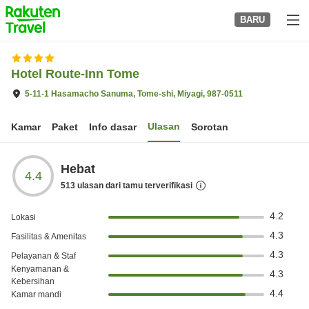
to
BARU
top
page
Hotel Route-Inn Tome
5-11-1 Hasamacho Sanuma, Tome-shi, Miyagi, 987-0511
Ulasan
Kamar
Paket
Info dasar
Sorotan
Hebat
4.4
513
ulasan dari tamu terverifikasi
4.2
Lokasi
4.3
Fasilitas & Amenitas
4.3
Pelayanan & Staf
Kenyamanan &
4.3
Kebersihan
4.4
Kamar mandi