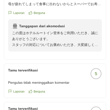
母が疲れてしまって食事に出れないからとスーパーでお寿司
を買ってきたのですが、お醤油を忘れてしまって、、、ダメ
Laporan
Berguna
元でフロントの方に頼んでみたら、小皿に入れてもらえてと
ても助かりました。
Tanggapan dari akomodasi
女性の宿泊者が少なかったようで、お風呂は貸し切りでし
この度はホテルルートイン登米をご利用いただき、誠に
た。エコステイを選んだところ、ジュースかアルコールの飲
ありがとうございます。
み物をいただけて、こちらもいいプランだなと思いました
スタッフの対応についてお褒めいただき、大変嬉しく存
クチコミの詳細はこちらから
じます。
https://review.travel.rakuten.co.jp/hotel/voice/146129?
また、大浴場についても貸し切り状態でお寛ぎいただけ
reviewId=33123478309719
たご様子で何よりでございます。
Tamu terverifikasi
5
今後ともお客様が快適に過ごせるよう、サービスの向上
に努めて参ります。
Pengulas tidak meninggalkan komentar
またのご利用をスタッフ一同お待ちしております。
Laporan
Berguna
フロント 関場
Tamu terverifikasi