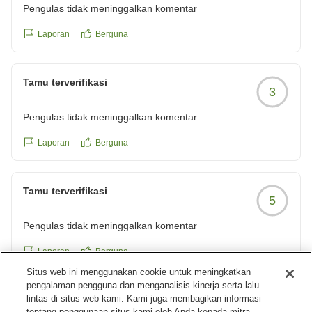
Pengulas tidak meninggalkan komentar
Laporan
Berguna
Tamu terverifikasi
3
Pengulas tidak meninggalkan komentar
Laporan
Berguna
Tamu terverifikasi
5
Pengulas tidak meninggalkan komentar
Laporan
Berguna
Situs web ini menggunakan cookie untuk meningkatkan
pengalaman pengguna dan menganalisis kinerja serta lalu
lintas di situs web kami. Kami juga membagikan informasi
Tamu terverifikasi
5
tentang penggunaan situs kami oleh Anda kepada mitra