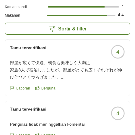
4
Kamar mandi
4.4
Makanan
Sortir & filter
Tamu terverifikasi
4
部屋が広くて快適、朝食も美味しく大満足
家族3人で宿泊しましたが、部屋がとても広くそれぞれが伸
び伸びとくつろげました。
朝食バイキングもとても美味しく頂きました。
Laporan
Berguna
また是非泊まりたいです。
クチコミの詳細はこちらから
https://review.travel.rakuten.co.jp/hotel/voice/31166?
Tamu terverifikasi
4
reviewId=33123478500947
Pengulas tidak meninggalkan komentar