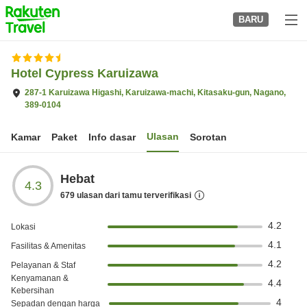
to
BARU
top
page
Hotel Cypress Karuizawa
287-1 Karuizawa Higashi, Karuizawa-machi, Kitasaku-gun, Nagano,
389-0104
Ulasan
Kamar
Paket
Info dasar
Sorotan
Hebat
4.3
679
ulasan dari tamu terverifikasi
4.2
Lokasi
4.1
Fasilitas & Amenitas
4.2
Pelayanan & Staf
Kenyamanan &
4.4
Kebersihan
4
Sepadan dengan harga