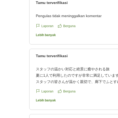
Tamu terverifikasi
Pengulas tidak meninggalkan komentar
Laporan
Berguna
Lebih banyak
Tamu terverifikasi
スタッフの温かい対応と絶景に癒やされる旅
夏に1人で利用したのですが非常に満足していま
スタッフの皆さんが温かく親切で、廊下でふとす
「こんにちは!」と声をかけてくださるので、1人
Laporan
Berguna
ごくあったかい気持ちになりました。
スキー場のオフシーズンということもあって、カ
Lebih banyak
ほぼ貸し切り状態で、ゆっくりくつろげました。
夕食はフレンチをいただいたのですが、実は私は