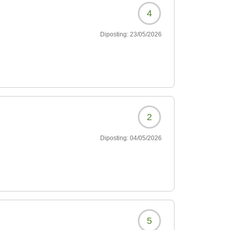
し緊張して行ったのです
4
かい対応が、フレンチと
です!私みたいにフレンチ
Diposting:
23/05/2026
)
、宿泊したお部屋の小さ
テラスからのぞむ見渡す
2?
2
Diposting:
04/05/2026
5