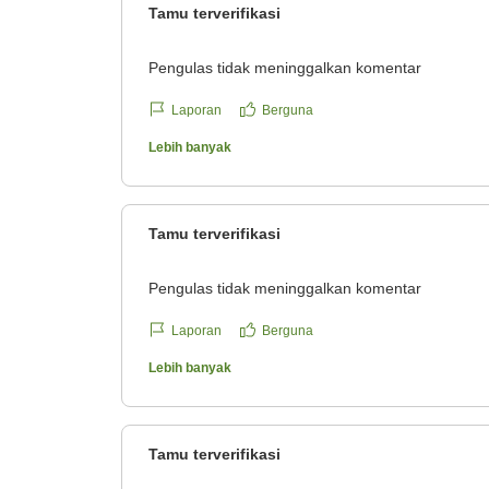
人生で初めてでした。高級なイメージがあって少
Tamu terverifikasi
が、レストランの雰囲気やスタッフの皆さんの温
はいえど肩肘張らない感じで、とってもよかった
Pengulas tidak meninggalkan komentar
デビューしたい方にはぜひおすすめしたいです(笑
晴れていたので景色は昼夜問わず素敵でした特に
Laporan
Berguna
な窓から見えたマジックアワーの空と、カフェの
Lebih banyak
限りの高原が、一番のお気に入りです。
クチコミの詳細はこちらから
https://review.travel.rakuten.co.jp/hotel/voice/840
Tamu terverifikasi
reviewId=33123478148139
Pengulas tidak meninggalkan komentar
Laporan
Berguna
Lebih banyak
Tamu terverifikasi