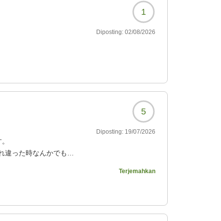
1
Diposting:
02/08/2026
5
Diposting:
19/07/2026
す。
れ違った時なんかでも
旅をしていた身としてす
Terjemahkan
フェ/ラウンジや大浴場は
フレンチをいただくのが