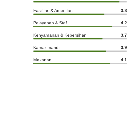
Fasilitas & Amenitas
3.8
Pelayanan & Staf
4.2
Kenyamanan & Kebersihan
3.7
Kamar mandi
3.9
Makanan
4.1