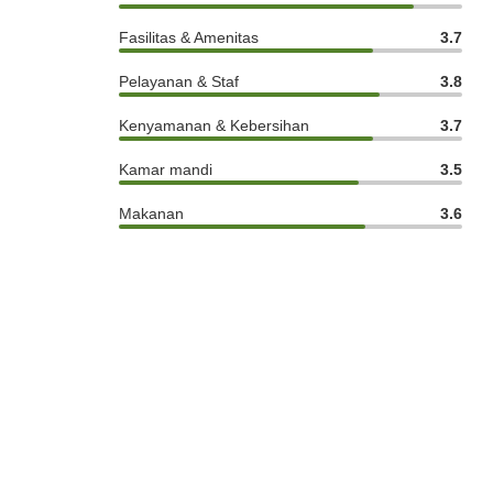
Fasilitas & Amenitas
3.7
Pelayanan & Staf
3.8
Kenyamanan & Kebersihan
3.7
Kamar mandi
3.5
Makanan
3.6