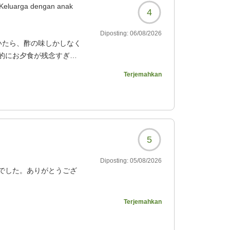
Keluarga dengan anak
4
Diposting:
06/08/2026
いたら、酢の味しかしなく
的にお夕食が残念すぎま
かわからなかったり、、
Terjemahkan
言っておりました。甥っ
うでした。
5
Diposting:
05/08/2026
078?
でした。ありがとうござ
Terjemahkan
078?