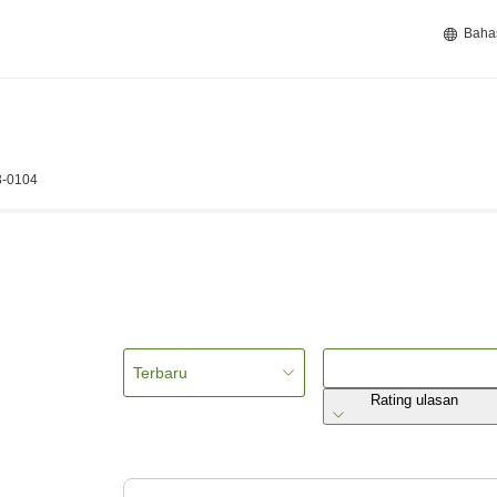
Baha
53-0104
Terbaru
Rating ulasan