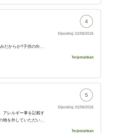
4
Diposting:
02/08/2026
みだからか?子供の向け
良かったのでは。
Terjemahkan
も夜遅くまで入れるのがと
できて最高でした。
器具の脇?がほこり溜まっ
5
に気持ち良いです。
も1人で行きやすく、あり
Diposting:
02/08/2026
。アレルギー事を記載す
の物を外していただいた
078?
ありません。
Terjemahkan