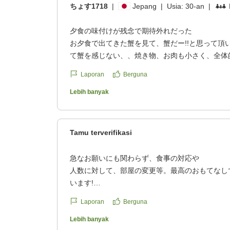
ちょす1718
|
Jepang
|
Usia:
30-an
|
夕食の味付けが残念で期待外れだった
お夕食で出てきた蟹を見て、蟹だー!!と思って頂
て蟹を感じない、、焼き物、お肉も小さく、全体
した。どのお料理を頂いても、何を食べているの
Laporan
Berguna
大家族で伺いましたが、大人全員、夕食が残念と
子達が頼んだお子様メニューのが豪華で美味しそ
Lebih banyak
夕食を楽しみに行っていたので残念です。
Tamu terverifikasi
それ以外は、ホテルのサービス良かったです!!
クチコミの詳細はこちらから
急なお願いにも関わらず、食事の対応や
https://review.travel.rakuten.co.jp/hotel/voice/72
人数に対して、部屋の変更等。最高のおもてなし
reviewId=33123478479101
います!
クチコミの詳細はこちらから
Laporan
Berguna
https://review.travel.rakuten.co.jp/hotel/voice/72
reviewId=33123478448778
Lebih banyak