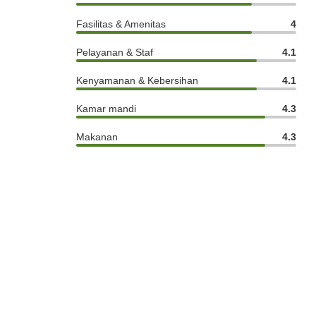
Fasilitas & Amenitas
4
Pelayanan & Staf
4.1
Kenyamanan & Kebersihan
4.1
Kamar mandi
4.3
Makanan
4.3