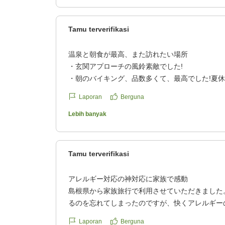
Tamu terverifikasi
温泉と朝食が最高、また訪れたい場所
・玄関アプローチの風鈴素敵でした!
・朝のバイキング、品数多くて、最高でした!夏休
のメニューも用意されていて、家族連れの方々は
Laporan
Berguna
ご当地ソウルフードもあり良かったです!
・夕食なしで、23時までチェックイン、お風呂
Lebih banyak
ても良かった!新潟市から仕事帰りに行くことが
・温泉の泉質が最高!お肌スベスベ
・湯上がりスペースに冷水器があり良かったが、
Tamu terverifikasi
ていたから、たまに見て清掃していただくと、更
・新潟市中心から気軽に行ける距離感は平日夜で
アレルギー対応の神対応に家族で感動
がたい。また是非訪れたいです。
島根県から家族旅行で利用させていただきました
クチコミの詳細はこちらから
るのを忘れてしまったのですが、快くアレルギー
https://review.travel.rakuten.co.jp/hotel/voice/72
お料理をもう一度作っていただき本当に感謝しか
Laporan
Berguna
reviewId=33123478318747