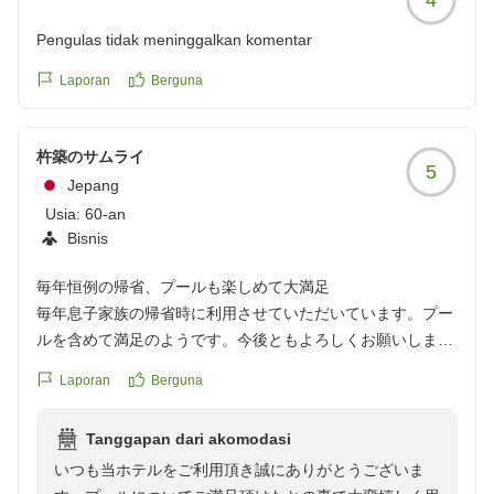
ながら、温かいお言葉も頂き大変嬉しく思います。また
のご利用を心よりお待ちしております。
Pengulas tidak meninggalkan komentar
Laporan
Berguna
杵築のサムライ
5
Jepang
Usia:
60-an
Bisnis
毎年恒例の帰省、プールも楽しめて大満足
毎年息子家族の帰省時に利用させていただいています。プー
ルを含めて満足のようです。今後ともよろしくお願いしま
す。
Laporan
Berguna
クチコミの詳細はこちらから
https://review.travel.rakuten.co.jp/hotel/voice/106160?
Tanggapan dari akomodasi
reviewId=33123478255362
いつも当ホテルをご利用頂き誠にありがとうございま