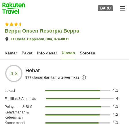
to
BARU
top
page
Beppu Onsen Resorpia Beppu
71 Horita, Beppu-shi, Oita, 874-0831
Ulasan
Kamar
Paket
Info dasar
Sorotan
Hebat
4.3
977
ulasan dari tamu terverifikasi
4.2
Lokasi
4
Fasilitas & Amenitas
4.3
Pelayanan & Staf
Kenyamanan &
4.2
Kebersihan
4.1
Kamar mandi