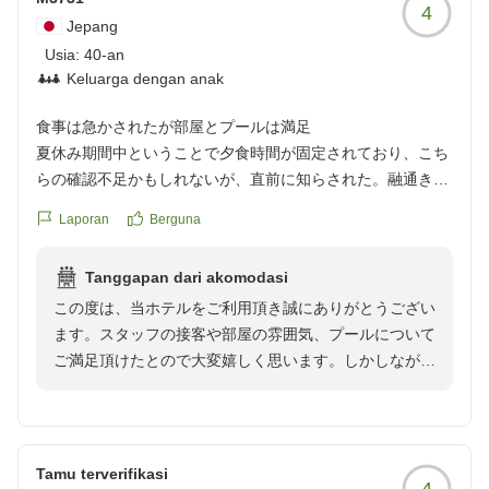
4
Jepang
Usia:
40-an
Keluarga dengan anak
食事は急かされたが部屋とプールは満足
夏休み期間中ということで夕食時間が固定されており、こち
らの確認不足かもしれないが、直前に知らされた。融通きか
せてもらえず急かされた気がした。食事会場でも料理が運ば
Laporan
Berguna
れるペースが早くてゆっくり出来なかった。ただ、スタッフ
の接客は皆さん良く有りがたかった。部屋はロビー等とは違
Tanggapan dari akomodasi
い、モダンでオシャレな雰囲気が気に入った。翌朝プールで
この度は、当ホテルをご利用頂き誠にありがとうござい
遊べて子ども達が楽しめたので満足。
ます。スタッフの接客や部屋の雰囲気、プールについて
クチコミの詳細はこちらから
ご満足頂けたとので大変嬉しく思います。しかしなが
https://review.travel.rakuten.co.jp/hotel/voice/106160?
ら、夕食につきましては、事前の時間案内が十分でな
reviewId=33123478440031
く、また料理の提供ペースが早かったことで、せっかく
のご家族でのご歓談のお時間を急かすような形になって
しまい深くお詫び申し上げます。そのような状況があり
Tamu terverifikasi
4